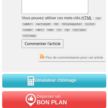
Vous pouvez utiliser ces mots-clés
HTML
:
<a>
<abbr>
<acronym>
<b>
<blockquote>
<cite>
<code>
<del>
<em>
<i>
<q>
<strike>
<strong>
Flux de commentaires pour cet article
Simulateur chômage
Déposer un
BON PLAN