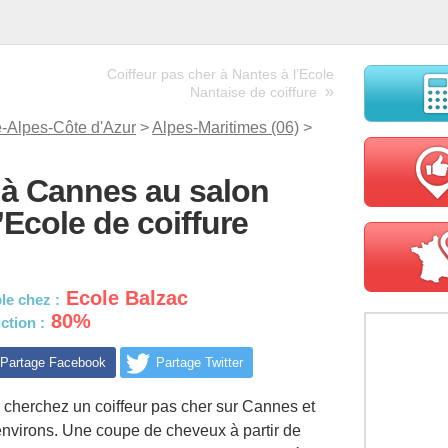
Coiffeur pas cher à Nantes à l’Ecole
»
Nantaise de coiffure
-Alpes-Côte d'Azur
>
Alpes-Maritimes (06)
>
 à Cannes au salon
Ecole de coiffure
Ecole Balzac
le chez :
80%
ction :
Partage Facebook
Partage Twitter
 cherchez un coiffeur pas cher sur Cannes et
environs. Une coupe de cheveux à partir de