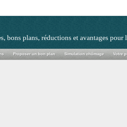
s, bons plans, réductions et avantages pour
ns
Proposer un bon plan
Simulation chômage
Votre p