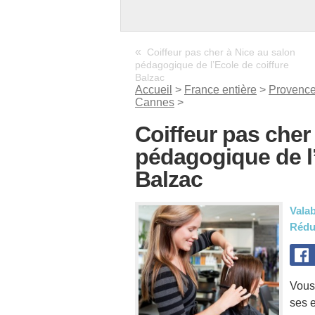
«
Coiffeur pas cher à Nice au salon
pédagogique de l’Ecole de coiffure
Balzac
Accueil
>
France entière
>
Provence
Cannes
>
Coiffeur pas cher
pédagogique de l’
Balzac
Valab
Rédu
Vous
ses 