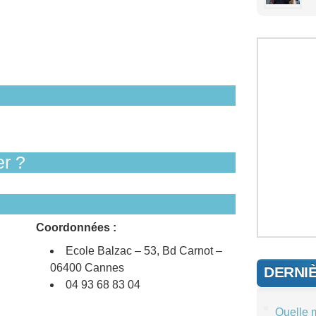
r ?
Coordonnées :
Ecole Balzac – 53, Bd Carnot –
06400 Cannes
DERNI
04 93 68 83 04
Quelle 