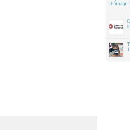
chômage 
D
I
T
1