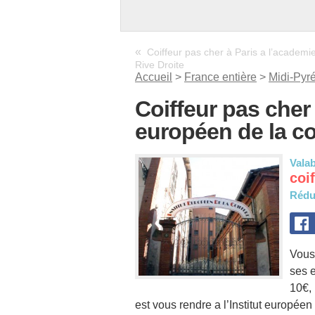
«
Coiffeur pas cher à Paris a l’academi
Rive Droite
Accueil
>
France entière
>
Midi-Pyr
Coiffeur pas cher 
européen de la co
Valab
coi
Rédu
Vous 
ses 
10€, 
est vous rendre a l’Institut européen 