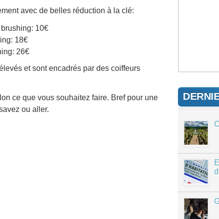
ment avec de belles réduction à la clé:
brushing: 10€
ing: 18€
ing: 26€
 élevés et sont encadrés par des coiffeurs
DERNI
n ce que vous souhaitez faire. Bref pour une
savez ou aller.
C
E
d
G