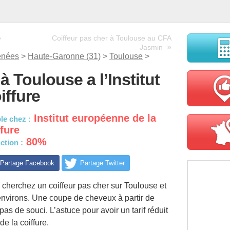
e
Coiffeur pas cher à Toulouse au CFA
»
Jasmin
énées
>
Haute-Garonne (31)
>
Toulouse
>
à Toulouse a l’Institut
iffure
Institut européenne de la
le chez :
ffure
80%
ction :
Partage Facebook
Partage Twitter
cherchez un coiffeur pas cher sur Toulouse et
environs. Une coupe de cheveux à partir de
pas de souci. L’astuce pour avoir un tarif réduit
de la coiffure.