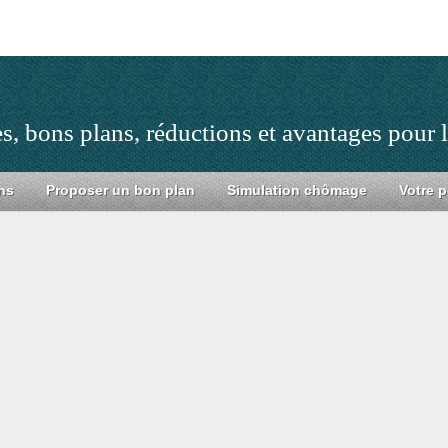
s, bons plans, réductions et avantages pour
ns
Proposer un bon plan
Simulation chômage
Votre p