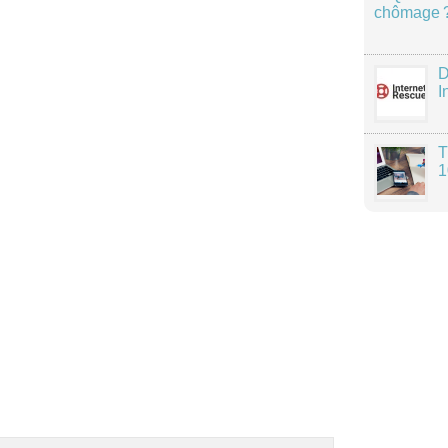
chômage 
D
I
T
1