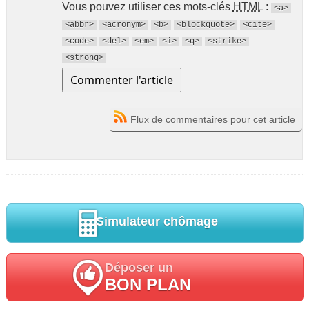
Vous pouvez utiliser ces mots-clés
HTML
:
<a>
<abbr>
<acronym>
<b>
<blockquote>
<cite>
<code>
<del>
<em>
<i>
<q>
<strike>
<strong>
Flux de commentaires pour cet article
Simulateur chômage
Déposer un
BON PLAN