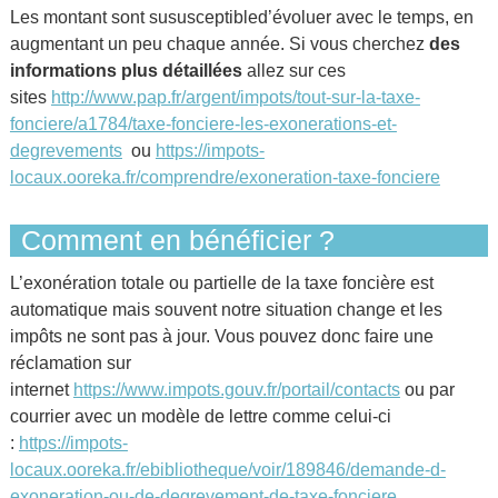
Les montant sont sususceptibled’évoluer avec le temps, en
augmentant un peu chaque année. Si vous cherchez
des
informations plus détaillées
allez sur ces
sites
http://www.pap.fr/argent/impots/tout-sur-la-taxe-
fonciere/a1784/taxe-fonciere-les-exonerations-et-
degrevements
ou
https://impots-
locaux.ooreka.fr/comprendre/exoneration-taxe-fonciere
Comment en bénéficier ?
L’exonération totale ou partielle de la taxe foncière est
automatique mais souvent notre situation change et les
impôts ne sont pas à jour. Vous pouvez donc faire une
réclamation sur
internet
https://www.impots.gouv.fr/portail/contacts
ou par
courrier avec un modèle de lettre comme celui-ci
:
https://impots-
locaux.ooreka.fr/ebibliotheque/voir/189846/demande-d-
exoneration-ou-de-degrevement-de-taxe-fonciere