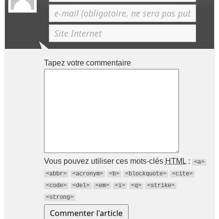
Tapez votre commentaire
Vous pouvez utiliser ces mots-clés
HTML
:
<a>
<abbr>
<acronym>
<b>
<blockquote>
<cite>
<code>
<del>
<em>
<i>
<q>
<strike>
<strong>