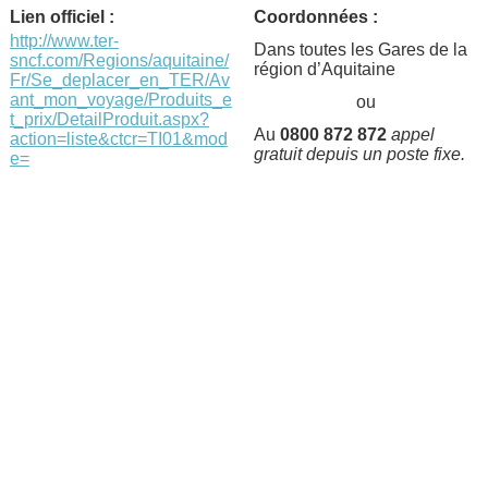
Lien officiel :
Coordonnées :
http://www.ter-
Dans toutes les Gares de la
sncf.com/Regions/aquitaine/
région d’Aquitaine
Fr/Se_deplacer_en_TER/Av
ant_mon_voyage/Produits_e
ou
t_prix/DetailProduit.aspx?
Au
0800 872 872
appel
action=liste&ctcr=TI01&mod
gratuit depuis un poste fixe.
e=