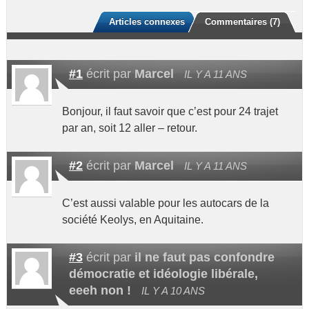
Articles connexes
Commentaires (7)
#1
écrit par
Marcel
IL Y A 11 ANS
Bonjour, il faut savoir que c’est pour 24 trajet
par an, soit 12 aller – retour.
#2
écrit par
Marcel
IL Y A 11 ANS
C’est aussi valable pour les autocars de la
société Keolys, en Aquitaine.
#3
écrit par
il ne faut pas confondre
démocratie et idéologie libérale,
eeeh non !
IL Y A 10 ANS