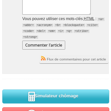
Vous pouvez utiliser ces mots-clés
HTML
:
<a>
<abbr>
<acronym>
<b>
<blockquote>
<cite>
<code>
<del>
<em>
<i>
<q>
<strike>
<strong>
Flux de commentaires pour cet article
Simulateur chômage