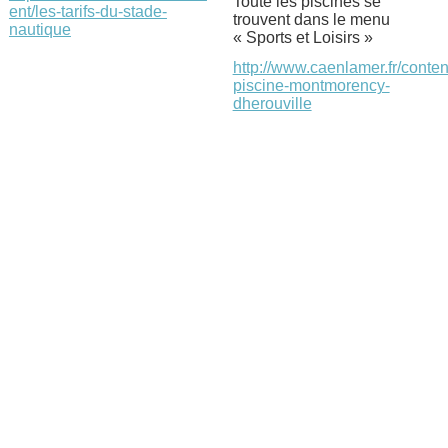
Toute les piscines se
ent/les-tarifs-du-stade-
trouvent dans le menu
nautique
« Sports et Loisirs »
http://www.caenlamer.fr/content
piscine-montmorency-
dherouville