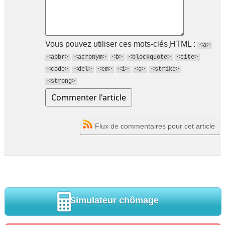
Vous pouvez utiliser ces mots-clés
HTML
:
<a>
<abbr>
<acronym>
<b>
<blockquote>
<cite>
<code>
<del>
<em>
<i>
<q>
<strike>
<strong>
Flux de commentaires pour cet article
Simulateur chômage