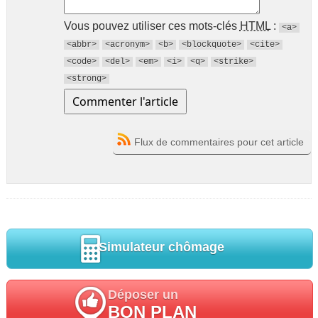
Vous pouvez utiliser ces mots-clés
HTML
:
<a>
<abbr>
<acronym>
<b>
<blockquote>
<cite>
<code>
<del>
<em>
<i>
<q>
<strike>
<strong>
Flux de commentaires pour cet article
Simulateur chômage
Déposer un
BON PLAN