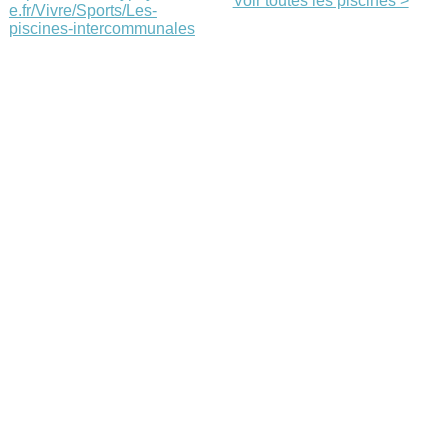
Voir toutes les piscines >
e.fr/Vivre/Sports/Les-
piscines-intercommunales