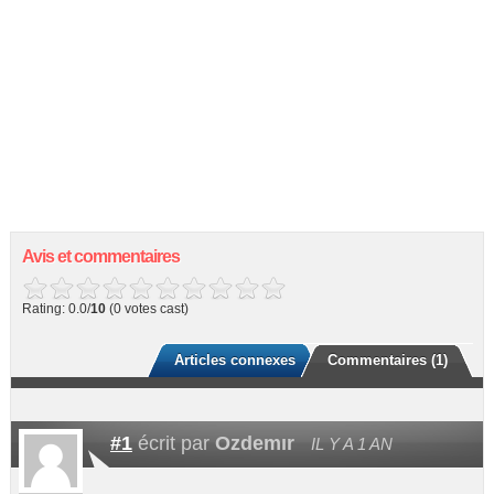
Avis et commentaires
Rating: 0.0/
10
(0 votes cast)
Articles connexes
Commentaires (1)
#1
écrit par
Ozdemır
IL Y A 1 AN