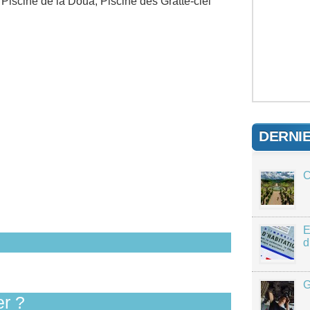
Piscine de la Doua, Piscine des Gratte-ciel
DERNI
C
E
d
G
r ?