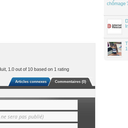
chômage 
D
I
T
1
uit
,
1.0
out of
10
based on
1
rating
Articles connexes
Commentaires (0)