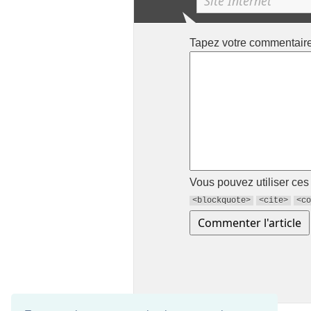
Tapez votre commentair
Vous pouvez utiliser ce
<blockquote>
<cite>
<co