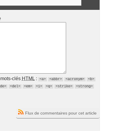
e
s mots-clés
HTML
:
<a>
<abbr>
<acronym>
<b>
de>
<del>
<em>
<i>
<q>
<strike>
<strong>
Flux de commentaires pour cet article