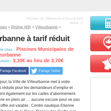
Piscines de Villeneuve-d’Ascq à tarif
»
réduit
lpes
>
Rhône (69)
>
Villeurbanne
>
rbanne à tarif réduit
Piscines Municipales de
le chez :
leurbanne
3,10€ au lieu de 3,70€
ction :
Partage Facebook
Partage Twitter
jour, la Ville de Villeurbanne met à votre
fs réduits pour les demandeurs d’emploi et
ent également sur les cartes d’abonnement.
cine en plein air … aucune excuse pour ne pas
l’offre est valable : Centre nautique Etienne