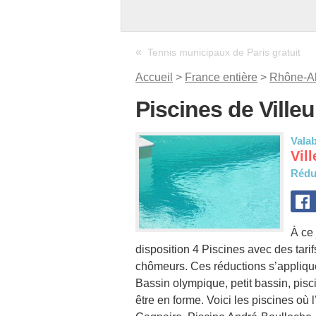
«
Tennis municipaux de Paris gratuit
Accueil
>
France entière
>
Rhône-A
Piscines de Villeu
Valab
Vil
Rédu
À ce 
disposition 4 Piscines avec des tari
chômeurs. Ces réductions s’appliqu
Bassin olympique, petit bassin, pis
être en forme. Voici les piscines où 