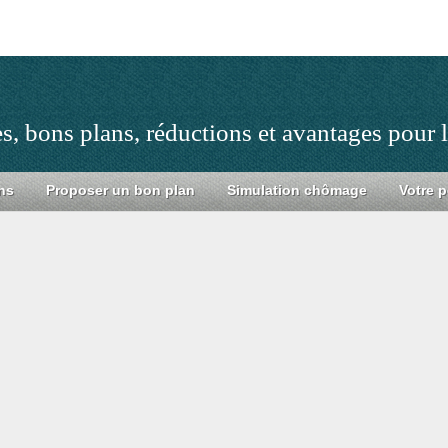
s, bons plans, réductions et avantages pour
ns
Proposer un bon plan
Simulation chômage
Votre p