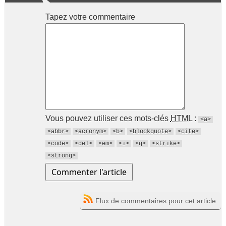
Tapez votre commentaire
Vous pouvez utiliser ces mots-clés
HTML
:
<a>
<abbr>
<acronym>
<b>
<blockquote>
<cite>
<code>
<del>
<em>
<i>
<q>
<strike>
<strong>
Flux de commentaires pour cet article