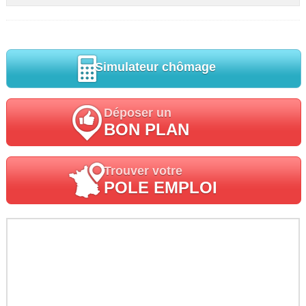
Simulateur chômage
Déposer un
BON PLAN
Trouver votre
POLE EMPLOI