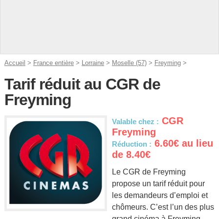
Accueil
>
France entière
>
Lorraine
>
Moselle (57)
>
Freyming
>
Tarif réduit au CGR de
Freyming
CGR
Valable chez :
Freyming
6.60€ au lieu
Réduction :
de 8.40€
Le CGR de Freyming
propose un tarif réduit pour
les demandeurs d’emploi et
chômeurs. C’est l’un des plus
grand cinéma à Freyming.