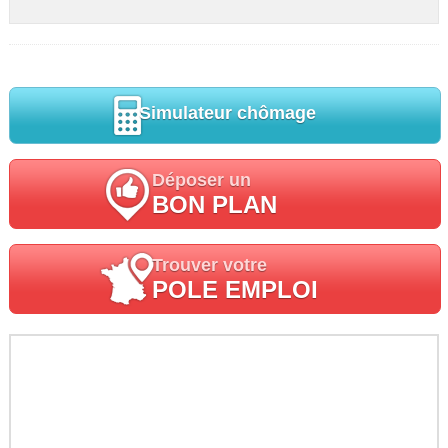
Simulateur chômage
Déposer un
BON PLAN
Trouver votre
POLE EMPLOI