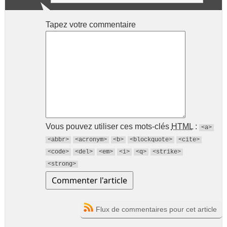
Tapez votre commentaire
Vous pouvez utiliser ces mots-clés
HTML
:
<a>
<abbr>
<acronym>
<b>
<blockquote>
<cite>
<code>
<del>
<em>
<i>
<q>
<strike>
<strong>
Flux de commentaires pour cet article