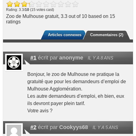
Rating: 3.3/
10
(15 votes cast)
Zoo de Mulhouse gratuit
,
3.3
out of
10
based on
15
ratings
Articles connexes
Commentaires (2)
#1
écrit par
anonyme
IL Y A 8 ANS
Bonjour, le zoo de Mulhouse ne pratique la
gratuité que pour les demandeurs d’emploi de
Mulhouse Agglomération.
Les autre demandeurs d’emploi, eh bien, eux
ils devront payer plein tarif.
Votre avis ?
#2
écrit par
Cookyys68
IL Y A 5 ANS