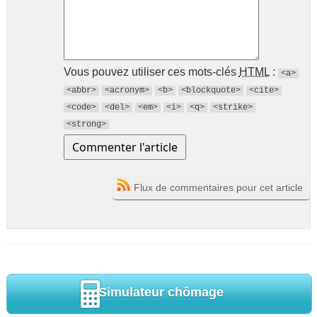
Vous pouvez utiliser ces mots-clés
HTML
:
<a>
<abbr>
<acronym>
<b>
<blockquote>
<cite>
<code>
<del>
<em>
<i>
<q>
<strike>
<strong>
Flux de commentaires pour cet article
Simulateur chômage