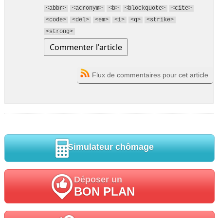
<abbr>
<acronym>
<b>
<blockquote>
<cite>
<code>
<del>
<em>
<i>
<q>
<strike>
<strong>
Flux de commentaires pour cet article
Simulateur chômage
Déposer un
BON PLAN