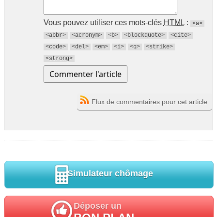
Vous pouvez utiliser ces mots-clés
HTML
:
<a>
<abbr>
<acronym>
<b>
<blockquote>
<cite>
<code>
<del>
<em>
<i>
<q>
<strike>
<strong>
Flux de commentaires pour cet article
Simulateur chômage
Déposer un