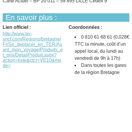
Carte Actuël – BP 20 011 – 59 895 LILLE Cedex 9
En savoir plus :
Lien officiel :
Coordonnées :
http://www.ter-
0 810 61 68 61 (0,028€
sncf.com/Regions/bretagne/
TTC la minute, coût d’un
Fr/Se_deplacer_en_TER/Av
ant_mon_voyage/Produits_e
appel local, du lundi au
t_prix/DetailProduit.aspx?
vendredi de 9h à 17h)
action=liste&ctcr=VE10&mo
Dans toutes les gares
de=
de la région Bretagne