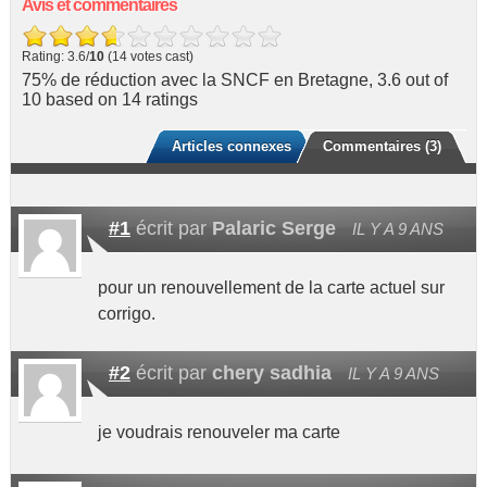
Avis et commentaires
Rating: 3.6/
10
(14 votes cast)
75% de réduction avec la SNCF en Bretagne
,
3.6
out of
10
based on
14
ratings
Articles connexes
Commentaires (3)
#1
écrit par
Palaric Serge
IL Y A 9 ANS
pour un renouvellement de la carte actuel sur
corrigo.
#2
écrit par
chery sadhia
IL Y A 9 ANS
je voudrais renouveler ma carte