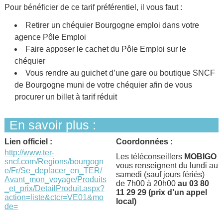
Pour bénéficier de ce tarif préférentiel, il vous faut :
Retirer un chéquier Bourgogne emploi dans votre
agence Pôle Emploi
Faire apposer le cachet du Pôle Emploi sur le
chéquier
Vous rendre au guichet d’une gare ou boutique SNCF
de Bourgogne muni de votre chéquier afin de vous
procurer un billet à tarif réduit
En savoir plus :
Lien officiel :
Coordonnées :
http://www.ter-
Les téléconseillers
MOBIGO
sncf.com/Regions/bourgogn
vous renseignent du lundi au
e/Fr/Se_deplacer_en_TER/
samedi (sauf jours fériés)
Avant_mon_voyage/Produits
de 7h00 à 20h00
au 03 80
_et_prix/DetailProduit.aspx?
11 29 29 (prix d’un appel
action=liste&ctcr=VE01&mo
local)
de=