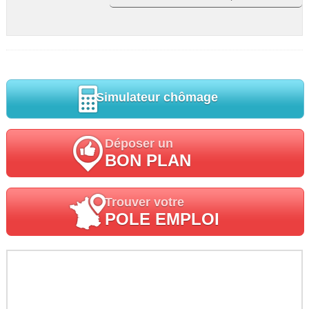
Simulateur chômage
Déposer un
BON PLAN
Trouver votre
POLE EMPLOI