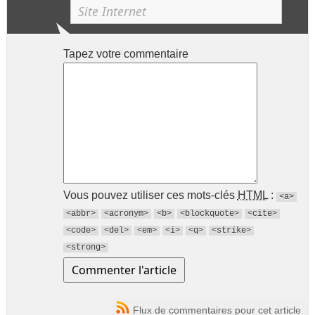
Tapez votre commentaire
Vous pouvez utiliser ces mots-clés
HTML
:
<a>
<abbr>
<acronym>
<b>
<blockquote>
<cite>
<code>
<del>
<em>
<i>
<q>
<strike>
<strong>
Flux de commentaires pour cet article