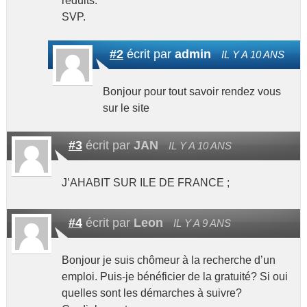
réduits.
SVP.
#2
écrit par
admin
IL Y A 10 ANS
Bonjour pour tout savoir rendez vous
sur le site
#3
écrit par
JAN
IL Y A 10 ANS
J’AHABIT SUR ILE DE FRANCE ;
#4
écrit par
Leon
IL Y A 9 ANS
Bonjour je suis chômeur à la recherche d’un
emploi. Puis-je bénéficier de la gratuité? Si oui
quelles sont les démarches à suivre?