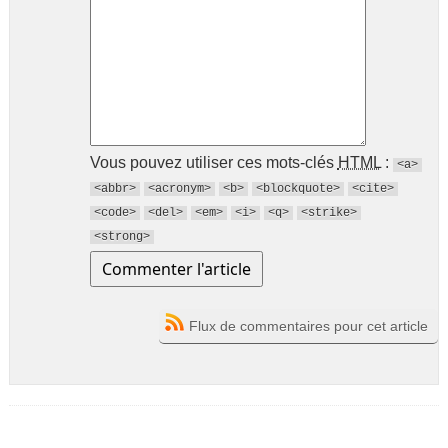
Vous pouvez utiliser ces mots-clés
HTML
:
<a>
<abbr>
<acronym>
<b>
<blockquote>
<cite>
<code>
<del>
<em>
<i>
<q>
<strike>
<strong>
Flux de commentaires pour cet article