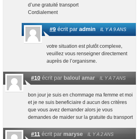
d’une gratuité transport
Cordialement
#9
écrit par
admin
IL Y A 9 ANS
votre situation est plutôt complexe,
veuillez vous renseigner directement
auprès de l’organisme.
#10
écrit par
baloul amar
IL Y A 7 ANS
bon jour je suis en chommage ma femme et moi
et je ne suis beneficiaire d aucun des critères
que vous avez demander alors je vous
demandes de maider sur la gratuite du transport
#11
écrit par
maryse
IL Y A 2 ANS