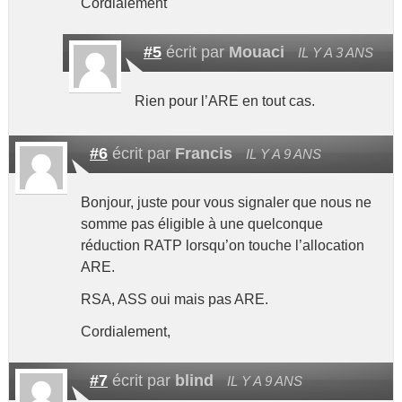
Cordialement
#5
écrit par
Mouaci
IL Y A 3 ANS
Rien pour l’ARE en tout cas.
#6
écrit par
Francis
IL Y A 9 ANS
Bonjour, juste pour vous signaler que nous ne
somme pas éligible à une quelconque
réduction RATP lorsqu’on touche l’allocation
ARE.
RSA, ASS oui mais pas ARE.
Cordialement,
#7
écrit par
blind
IL Y A 9 ANS