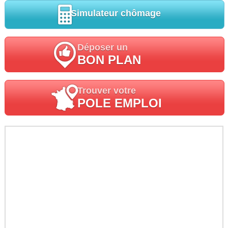
Simulateur chômage
Déposer un
BON PLAN
Trouver votre
POLE EMPLOI