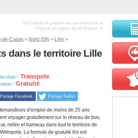
Tarif réduit et gratuité sur les transports à
»
Paris et en région Ile de France
-de-Calais
>
Nord (59)
>
Lille
>
 dans le territoire Lille
Transpole
le chez :
Gratuité
ction :
Partage Facebook
Partage Twitter
demandeurs d’emploi de moins de 25 ans
ent voyager gratuitement sur le réseau de bus,
ar, métro et tramway dans tout le territoire de
 Métropole. La formule de gratuité Iris est