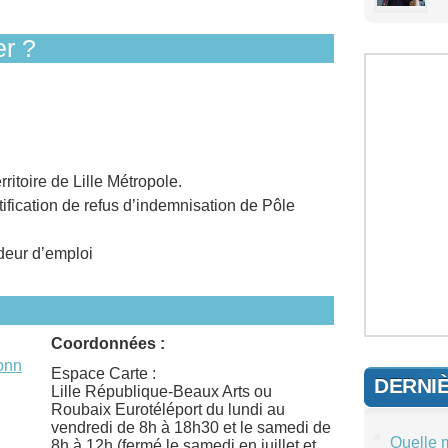
r ?
erritoire de Lille Métropole.
tification de refus d’indemnisation de Pôle
deur d’emploi
Coordonnées :
ionn
Espace Carte :
DERNI
Lille République-Beaux Arts ou
Roubaix Eurotéléport du lundi au
vendredi de 8h à 18h30 et le samedi de
Quelle 
8h à 12h (fermé le samedi en juillet et