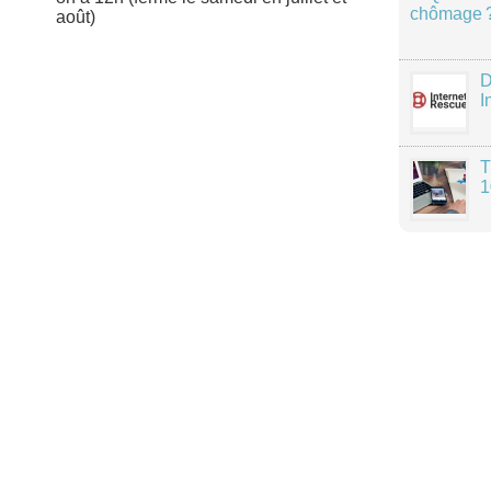
chômage 
août)
D
I
T
1