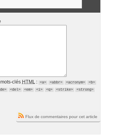
e
s mots-clés
HTML
:
<a>
<abbr>
<acronym>
<b>
de>
<del>
<em>
<i>
<q>
<strike>
<strong>
Flux de commentaires pour cet article