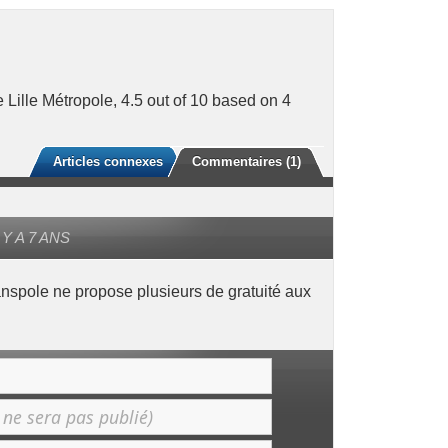
re Lille Métropole
,
4.5
out of
10
based on
4
Articles connexes
Commentaires (1)
 Y A 7 ANS
nspole ne propose plusieurs de gratuité aux
…