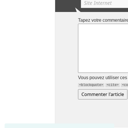
Tapez votre commentair
Vous pouvez utiliser ce
<blockquote>
<cite>
<co