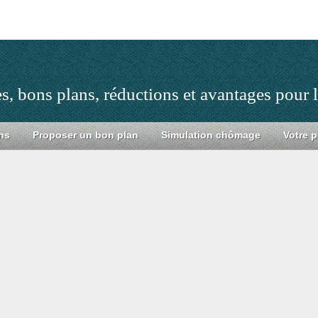
s, bons plans, réductions et avantages pour
ns
Proposer un bon plan
Simulation chômage
Votre p