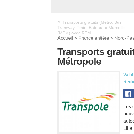
«
Transports gratuits (Métro, Bus,
Tramway, Train, Bateau) à Marseille
(MPM) avec RTM
Accueil
>
France entière
>
Nord-Pas
Transports gratuits
Métropole
Valab
Rédu
Les 
peuv
autoc
Lille