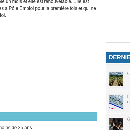
le un mois et elle est renouvelable. Elle est
s à Pôle Emploi pour la première fois et qui ne
oi.
DERNI
C
E
d
G
moins de 25 ans