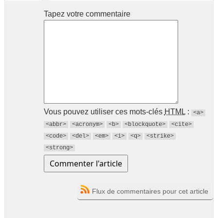
Tapez votre commentaire
Vous pouvez utiliser ces mots-clés
HTML
:
<a>
<abbr>
<acronym>
<b>
<blockquote>
<cite>
<code>
<del>
<em>
<i>
<q>
<strike>
<strong>
Flux de commentaires pour cet article