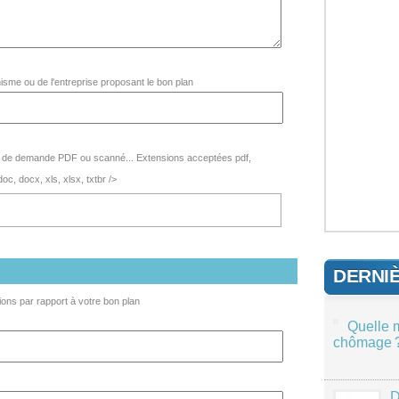
nisme ou de l'entreprise proposant le bon plan
 de demande PDF ou scanné... Extensions acceptées pdf,
 doc, docx, xls, xlsx, txtbr />
DERNI
ons par rapport à votre bon plan
Quelle 
chômage 
D