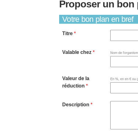
Proposer un bon 
Votre bon plan en bref
Titre
*
Valable chez
*
Nom de l'organisme
Valeur de la
En %, en en € ou g
réduction
*
Description
*