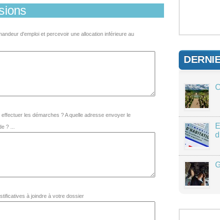
sions
andeur d'emploi et percevoir une allocation inférieure au
DERNI
C
 effectuer les démarches ? A quelle adresse envoyer le
E
 ? ...
d
G
stificatives à joindre à votre dossier