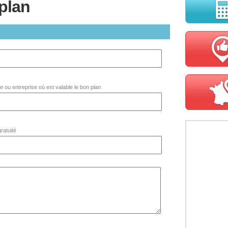
plan
 ou entreprise où est valable le bon plan
ratuité