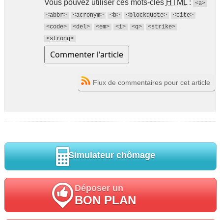
Vous pouvez utiliser ces mots-clés
HTML
:
<a>
<abbr>
<acronym>
<b>
<blockquote>
<cite>
<code>
<del>
<em>
<i>
<q>
<strike>
<strong>
Flux de commentaires pour cet article
Simulateur chômage
Déposer un
BON PLAN