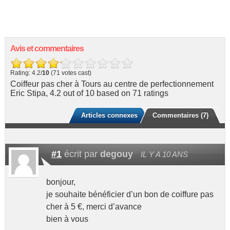
Avis et commentaires
Rating: 4.2/
10
(71 votes cast)
Coiffeur pas cher à Tours au centre de perfectionnement
Eric Stipa
,
4.2
out of
10
based on
71
ratings
Articles connexes
Commentaires (7)
#1
écrit par
degouy
IL Y A 10 ANS
bonjour,
je souhaite bénéficier d’un bon de coiffure pas
cher à 5 €, merci d’avance
bien à vous