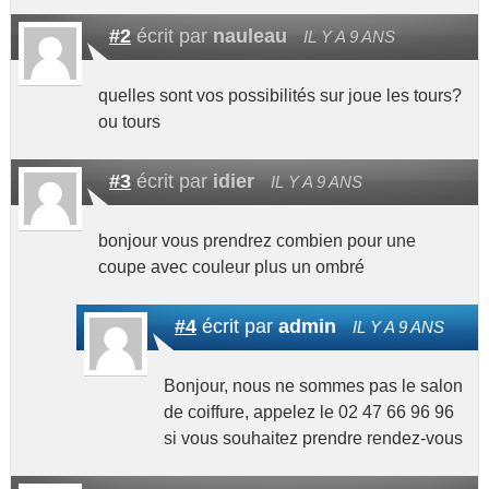
#2
écrit par
nauleau
IL Y A 9 ANS
quelles sont vos possibilités sur joue les tours?
ou tours
#3
écrit par
idier
IL Y A 9 ANS
bonjour vous prendrez combien pour une
coupe avec couleur plus un ombré
#4
écrit par
admin
IL Y A 9 ANS
Bonjour, nous ne sommes pas le salon
de coiffure, appelez le 02 47 66 96 96
si vous souhaitez prendre rendez-vous