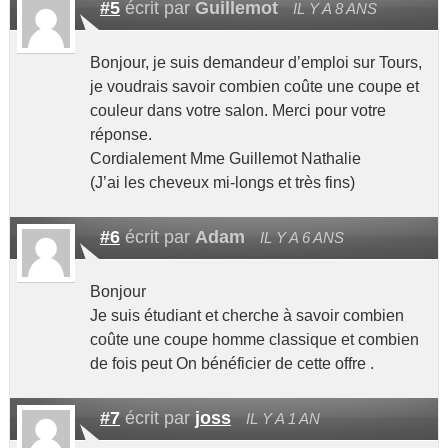
#5
écrit par
Guillemot
IL Y A 8 ANS
Bonjour, je suis demandeur d’emploi sur Tours,
je voudrais savoir combien coûte une coupe et
couleur dans votre salon. Merci pour votre
réponse.
Cordialement Mme Guillemot Nathalie
(J’ai les cheveux mi-longs et très fins)
#6
écrit par
Adam
IL Y A 6 ANS
Bonjour
Je suis étudiant et cherche à savoir combien
coûte une coupe homme classique et combien
de fois peut On bénéficier de cette offre .
#7
écrit par
joss
IL Y A 1 AN