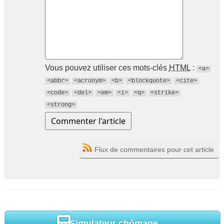
Vous pouvez utiliser ces mots-clés
HTML
:
<a>
<abbr>
<acronym>
<b>
<blockquote>
<cite>
<code>
<del>
<em>
<i>
<q>
<strike>
<strong>
Flux de commentaires pour cet article
Simulateur chômage