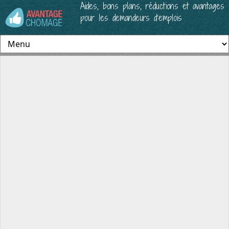
Aides, bons plans, réductions et avantages
pour les demandeurs d’emplois