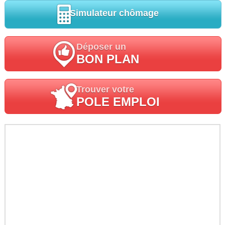
Simulateur chômage
Déposer un
BON PLAN
Trouver votre
POLE EMPLOI