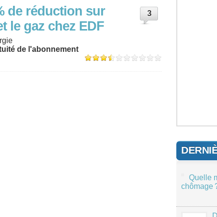
 de réduction sur
3
é et le gaz chez EDF
rgie
tuité de l'abonnement
DERNI
Quelle 
chômage 
D