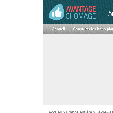
A
Accueil
Consulter les bons pla
Accueil
>
France entière
>
Île-de-Fr