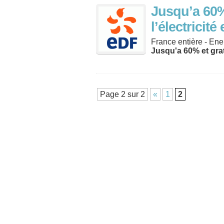
Jusqu’a 60%
l’électricit
France entière - Ene
Jusqu'a 60% et gra
Page 2 sur 2
«
1
2