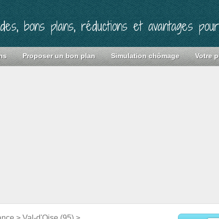
ides, bons plans, réductions et avantages pou
ns
Proposer un bon plan
Simulation chômage
Votre p
ance
>
Val-d'Oise (95)
>