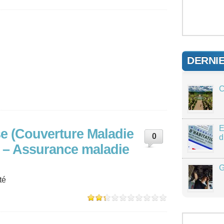
DERNI
C
E
e (Couverture Maladie
0
d
) – Assurance maladie
G
té