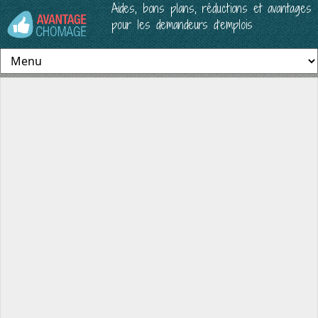
Aides, bons plans, réductions et avantages
pour les demandeurs d’emplois