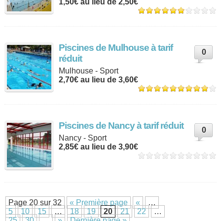
1,50€ au lieu de 2,50€
Piscines de Mulhouse à tarif
0
réduit
Mulhouse - Sport
2,70€ au lieu de 3,60€
Piscines de Nancy à tarif réduit
0
Nancy - Sport
2,85€ au lieu de 3,90€
Page 20 sur 32
« Première page
«
…
5
10
15
…
18
19
20
21
22
…
25
30
…
»
Dernière page »