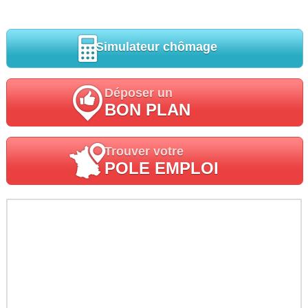
Simulateur chômage
Déposer un
BON PLAN
Trouver votre
POLE EMPLOI