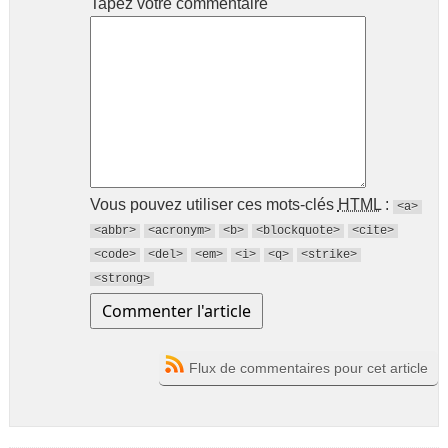
Tapez votre commentaire
Vous pouvez utiliser ces mots-clés
HTML
:
<a>
<abbr>
<acronym>
<b>
<blockquote>
<cite>
<code>
<del>
<em>
<i>
<q>
<strike>
<strong>
Flux de commentaires pour cet article