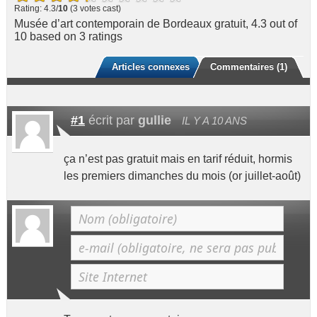
Rating: 4.3/
10
(3 votes cast)
Musée d’art contemporain de Bordeaux gratuit
,
4.3
out of
10
based on
3
ratings
Articles connexes
Commentaires (1)
#1
écrit par
gullie
IL Y A 10 ANS
ça n’est pas gratuit mais en tarif réduit, hormis
les premiers dimanches du mois (or juillet-août)