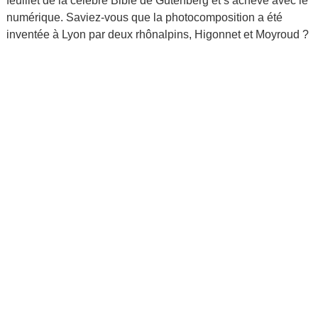
feuillet de la célèbre Bible de Gutenberg et s’achève avec le
numérique. Saviez-vous que la photocomposition a été
inventée à Lyon par deux rhônalpins, Higonnet et Moyroud ?