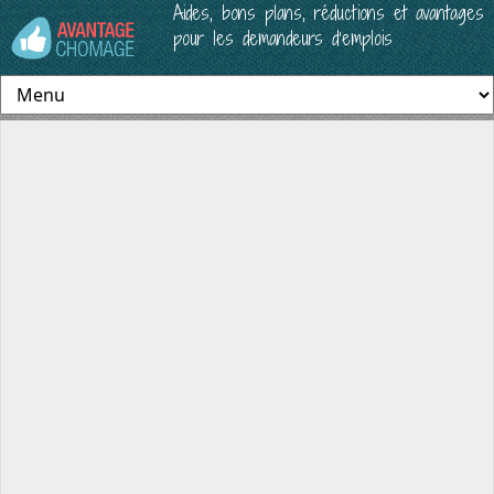
Aides, bons plans, réductions et avantages
pour les demandeurs d’emplois