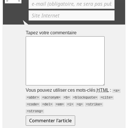
Tapez votre commentaire
Vous pouvez utiliser ces mots-clés
HTML
:
<a>
<abbr>
<acronym>
<b>
<blockquote>
<cite>
<code>
<del>
<em>
<i>
<q>
<strike>
<strong>