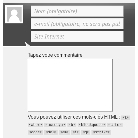
Tapez votre commentaire
Vous pouvez utiliser ces mots-clés
HTML
:
<a>
<abbr>
<acronym>
<b>
<blockquote>
<cite>
<code>
<del>
<em>
<i>
<q>
<strike>