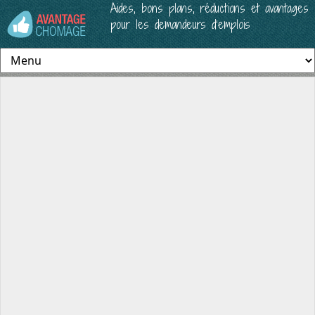
Aides, bons plans, réductions et avantages
pour les demandeurs d’emplois