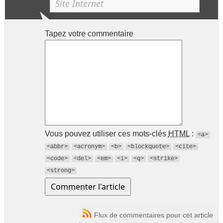
Tapez votre commentaire
Vous pouvez utiliser ces mots-clés
HTML
:
<a>
<abbr>
<acronym>
<b>
<blockquote>
<cite>
<code>
<del>
<em>
<i>
<q>
<strike>
<strong>
Flux de commentaires pour cet article