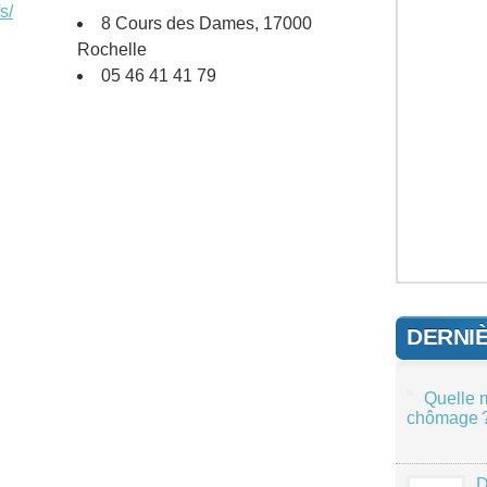
s/
8 Cours des Dames, 17000
Rochelle
05 46 41 41 79
DERNI
Quelle 
chômage 
D