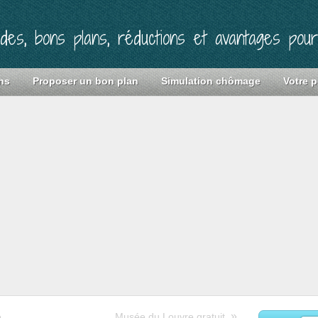
ides, bons plans, réductions et avantages pou
ns
Proposer un bon plan
Simulation chômage
Votre p
»
e
Musée du Louvre gratuit