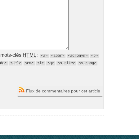
s mots-clés
HTML
:
<a>
<abbr>
<acronym>
<b>
de>
<del>
<em>
<i>
<q>
<strike>
<strong>
Flux de commentaires pour cet article