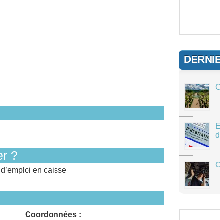
DERNI
C
E
d
r ?
G
 d’emploi en caisse
Coordonnées :