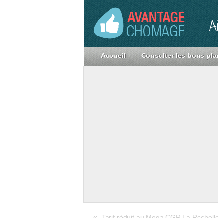
A
Accueil
Consulter les bons pla
«
Tarif réduit au Mega CGR La Rochell