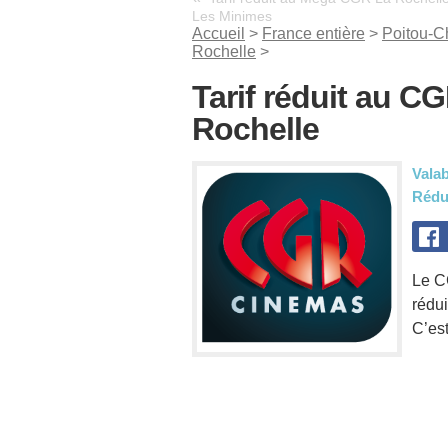
Les Minimes
Accueil
>
France entière
>
Poitou-C
Rochelle
>
Tarif réduit au C
Rochelle
Valab
Rédu
Le C
rédu
C’es