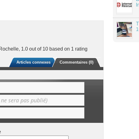
I
T
1
 Rochelle
,
1.0
out of
10
based on
1
rating
Articles connexes
Commentaires (0)
e