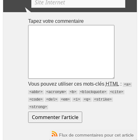
Tapez votre commentaire
Vous pouvez utiliser ces mots-clés
HTML
:
<a>
<abbr>
<acronym>
<b>
<blockquote>
<cite>
<code>
<del>
<em>
<i>
<q>
<strike>
<strong>
Flux de commentaires pour cet article