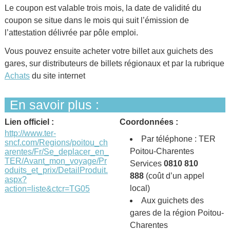
Le coupon est valable trois mois, la date de validité du
coupon se situe dans le mois qui suit l’émission de
l’attestation délivrée par pôle emploi.
Vous pouvez ensuite acheter votre billet aux guichets des
gares, sur distributeurs de billets régionaux et par la rubrique
Achats
du site internet
En savoir plus :
Lien officiel :
Coordonnées :
http://www.ter-
Par téléphone : TER
sncf.com/Regions/poitou_ch
Poitou-Charentes
arentes/Fr/Se_deplacer_en_
TER/Avant_mon_voyage/Pr
Services
0810 810
oduits_et_prix/DetailProduit.
888
(coût d’un appel
aspx?
local)
action=liste&ctcr=TG05
Aux guichets des
gares de la région Poitou-
Charentes