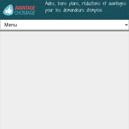
Aides, bons plans, réductions et avantages
pour les demandeurs d’emplois