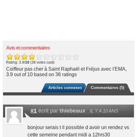
Avis et commentaires
Rating: 3.9/
10
(36 votes cast)
Coiffeur pas cher à Saint Raphaël et Fréjus avec l'EMA
,
3.9
out of
10
based on
36
ratings
Articles connexes
Commentaires (5)
#1
écrit par
thiebeaux
IL Y A 10 ANS
bonjour serais t il possible d avoir un rendez vs
cette semeine pendant midi a 12hrs30