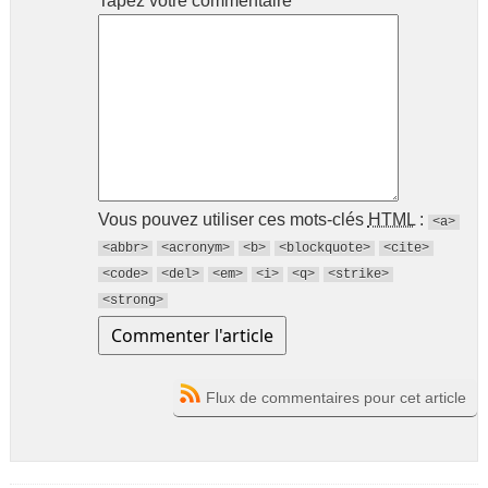
Tapez votre commentaire
Vous pouvez utiliser ces mots-clés
HTML
:
<a>
<abbr>
<acronym>
<b>
<blockquote>
<cite>
<code>
<del>
<em>
<i>
<q>
<strike>
<strong>
Flux de commentaires pour cet article