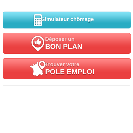
Simulateur chômage
Déposer un
BON PLAN
Trouver votre
POLE EMPLOI