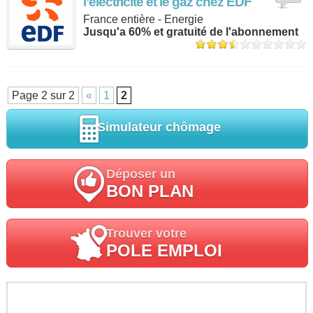
l’électricité et le gaz chez EDF
France entière - Energie
Jusqu'a 60% et gratuité de l'abonnement
Page 2 sur 2
«
1
2
Simulateur chômage
Déposer un
BON PLAN
Trouver votre
POLE EMPLOI