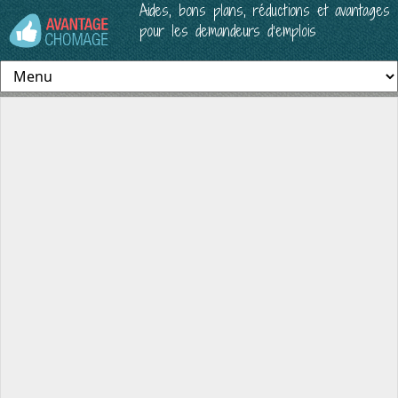
Aides, bons plans, réductions et avantages
pour les demandeurs d’emplois