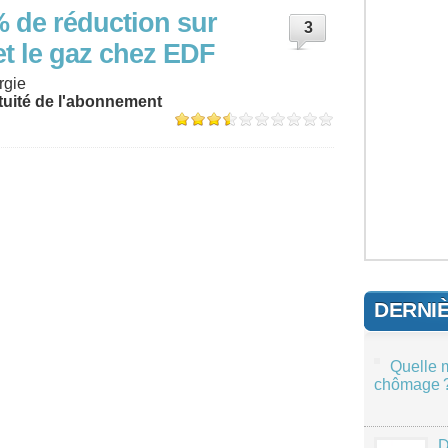
 de réduction sur
3
é et le gaz chez EDF
rgie
tuité de l'abonnement
DERNI
Quelle 
chômage 
D