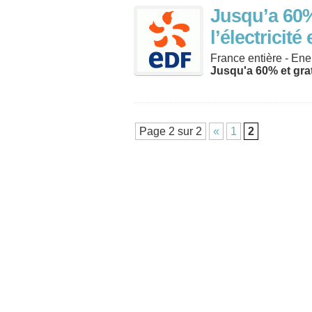
Jusqu’a 60%
l’électricit
France entière - Ene
Jusqu'a 60% et gra
Page 2 sur 2
«
1
2