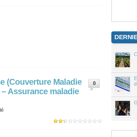
DERNI
C
E
e (Couverture Maladie
0
d
) – Assurance maladie
G
té