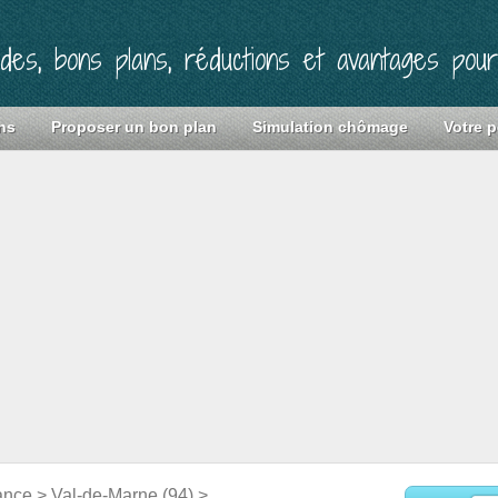
ides, bons plans, réductions et avantages pou
ns
Proposer un bon plan
Simulation chômage
Votre p
ance
>
Val-de-Marne (94)
>