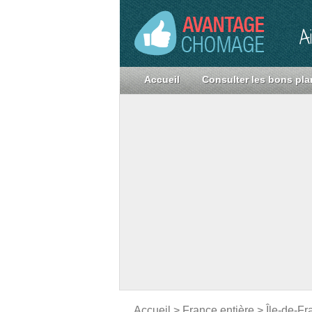
A
Accueil
Consulter les bons pla
Accueil
>
France entière
>
Île-de-Fr