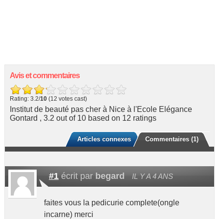
Avis et commentaires
Rating: 3.2/
10
(12 votes cast)
Institut de beauté pas cher à Nice à l'Ecole Elégance
Gontard
,
3.2
out of
10
based on
12
ratings
Articles connexes
Commentaires (1)
#1
écrit par
begard
IL Y A 4 ANS
faites vous la pedicurie complete(ongle
incarne) merci