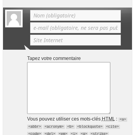
Tapez votre commentaire
Vous pouvez utiliser ces mots-clés
HTML
:
<a>
<abbr>
<acronym>
<b>
<blockquote>
<cite>
<code>
<del>
<em>
<i>
<q>
<strike>