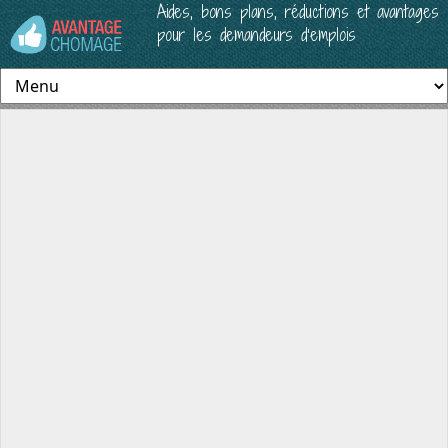
Aides, bons plans, réductions et avantages
pour les demandeurs d’emplois