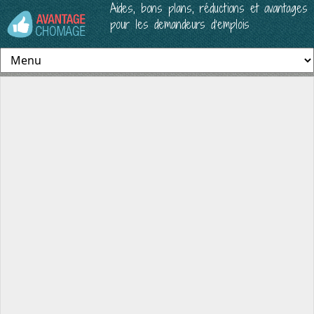
Aides, bons plans, réductions et avantages
pour les demandeurs d’emplois