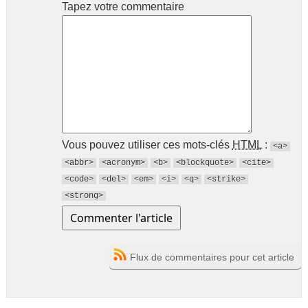
Tapez votre commentaire
Vous pouvez utiliser ces mots-clés
HTML
:
<a>
<abbr>
<acronym>
<b>
<blockquote>
<cite>
<code>
<del>
<em>
<i>
<q>
<strike>
<strong>
Flux de commentaires pour cet article