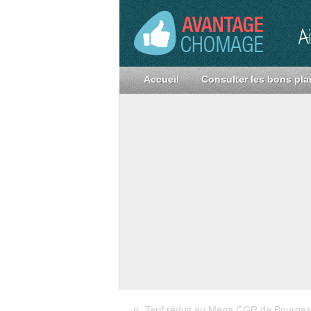
A
Accueil
Consulter les bons pla
«
Tarif réduit au Mega CGR de Bourges