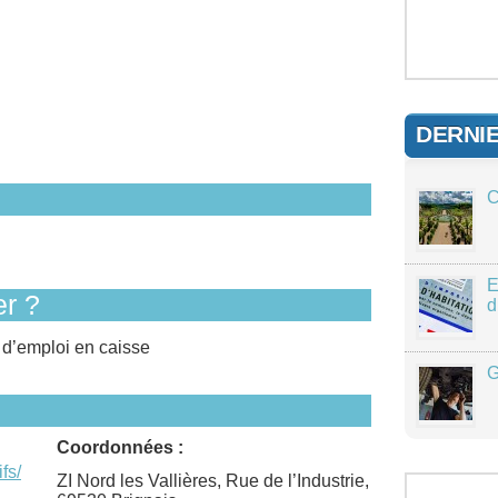
DERNI
C
E
r ?
d
 d’emploi en caisse
G
Coordonnées :
fs/
ZI Nord les Vallières, Rue de l’Industrie,