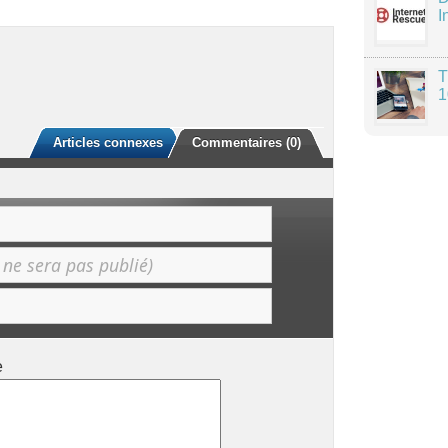
I
T
1
Articles connexes
Commentaires (0)
e