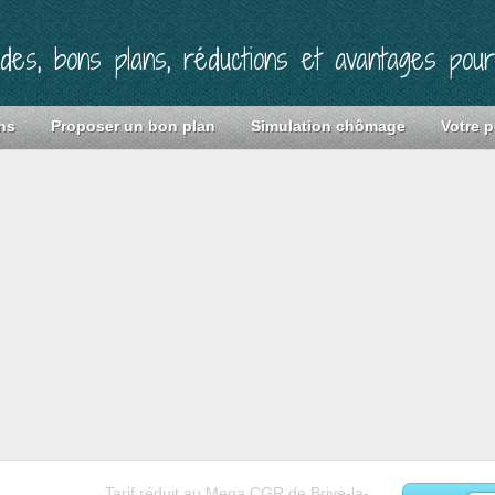
ides, bons plans, réductions et avantages pou
ns
Proposer un bon plan
Simulation chômage
Votre p
Tarif réduit au Mega CGR de Brive-la-