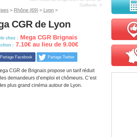
»
Gaillarde
lpes
>
Rhône (69)
>
Lyon
>
Mega CGR de Lyon
Mega CGR Brignais
le chez :
7.10€ au lieu de 9.00€
ction :
Partage Facebook
Partage Twitter
ega CGR de Brignais propose un tarif réduit
 les demandeurs d’emploi et chômeurs. C’est
 des plus grand cinéma autour de Lyon.