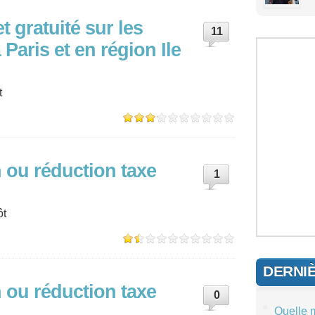
et gratuité sur les
11
 Paris et en région Ile
t
 ou réduction taxe
1
ôt
DERNI
 ou réduction taxe
0
Quelle 