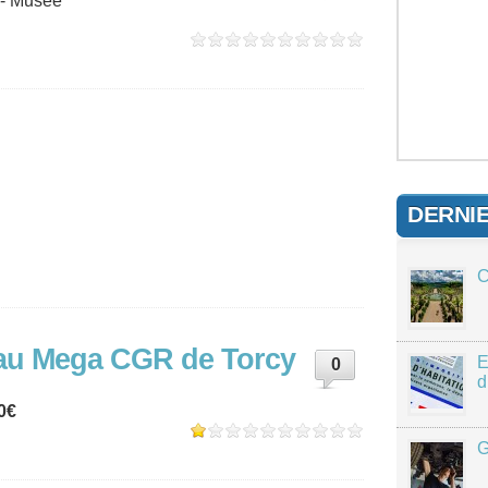
 - Musée
DERNI
C
t au Mega CGR de Torcy
E
0
d
10€
G