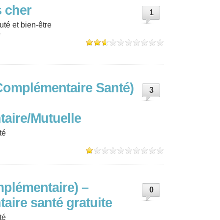
s cher
1
uté et bien-être
é
Complémentaire Santé)
3
n
aire/Mutuelle
té
plémentaire) –
0
ire santé gratuite
té