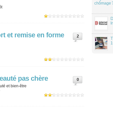
chômage 
ôt
D
I
rt et remise en forme
2
T
1
beauté pas chère
0
uté et bien-être
é