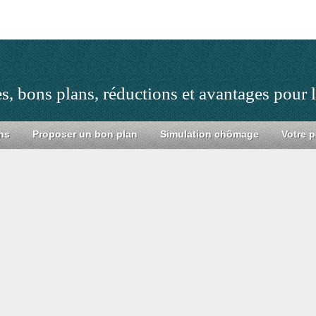
s, bons plans, réductions et avantages pour
ns
Proposer un bon plan
Simulation chômage
Votre p