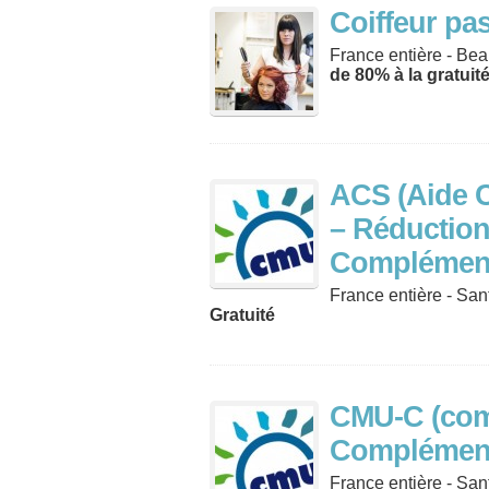
Coiffeur pa
France entière - Bea
de 80% à la gratuit
ACS (Aide 
– Réductio
Complément
France entière - San
Gratuité
CMU-C (com
Complémenta
France entière - San