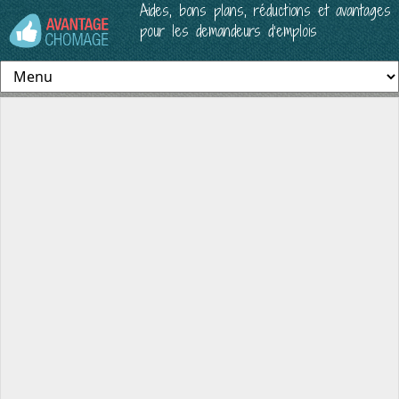
Aides, bons plans, réductions et avantages
pour les demandeurs d’emplois