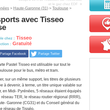
»
et le gaz chez EDF
énées
>
Haute-Garonne (31)
>
Toulouse
>
sports avec Tisseo
se
Tisseo
le chez :
Gratuité
ction :
Partage Facebook
Partage Twitter
rte Pastel Tisseo est utilisable sur tout le
oulouse pour le bus, métro et tram.
er, sur un même support, les titres de plusieurs
e à devenir, à terme, un titre unique valable sur
r, en Midi- Pyrénées, 5 réseaux étaient équipés
e réseau TER, le réseau routier régional (RRR),
ute- Garonne (CG31) et du Conseil général du
le réseau de Tisséo.