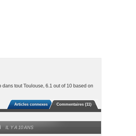
o dans tout Toulouse
,
6.1
out of
10
based on
Articles connexes
Commentaires (11)
i
IL Y A 10 ANS