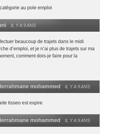
 catégorie au pole emploi
uni
IL Y A 9 ANS
ffectuer beaucoup de trajets dans le midi
he d’emploi, et je n’ai plus de trajets sur ma
oment, comment dois-je faire pour la
bderrahmane mohammed
IL Y A 9 ANS
arte tisseo est expire
bderrahmane mohammed
IL Y A 9 ANS