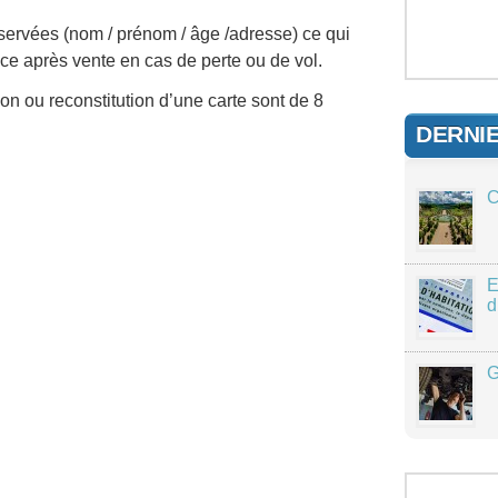
ervées (nom / prénom / âge /adresse) ce qui
ce après vente en cas de perte ou de vol.
tion ou reconstitution d’une carte sont de 8
DERNI
C
E
d
G