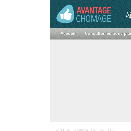
A
Accueil
Consulter les bons pla
«
Gratuité SNCF dans tout Midi-