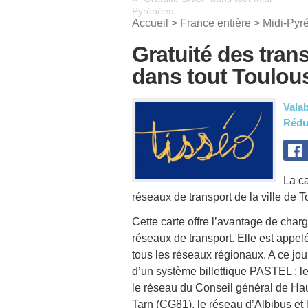
Pyrénées
Accueil
>
France entière
>
Midi-Pyr
Gratuité des tran
dans tout Toulou
Valab
Rédu
La ca
réseaux de transport de la ville de T
Cette carte offre l’avantage de charg
réseaux de transport. Elle est appelé
tous les réseaux régionaux. A ce jou
d’un système billettique PASTEL : l
le réseau du Conseil général de Ha
Tarn (CG81), le réseau d’Albibus et 