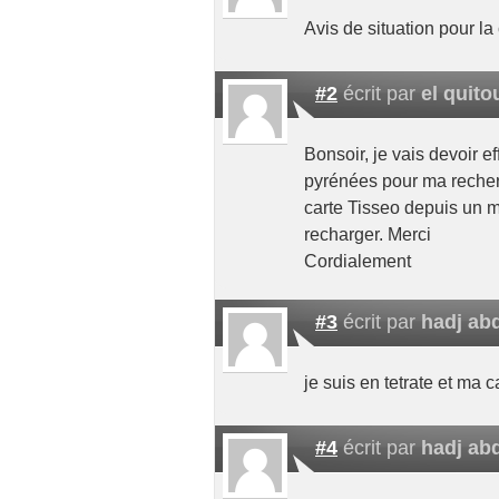
Avis de situation pour la
#2
écrit par
el quito
Bonsoir, je vais devoir e
pyrénées pour ma recherc
carte Tisseo depuis un m
recharger. Merci
Cordialement
#3
écrit par
hadj a
je suis en tetrate et ma c
#4
écrit par
hadj a