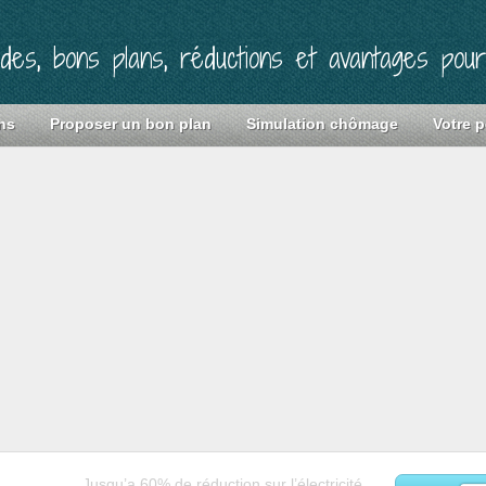
ides, bons plans, réductions et avantages pou
ns
Proposer un bon plan
Simulation chômage
Votre p
Jusqu’a 60% de réduction sur l’électricité