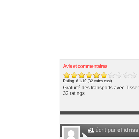
Avis et commentaires
Rating: 6.1/
10
(32 votes cast)
Gratuité des transports avec Tisse
32
ratings
#1
écrit par
el idriss