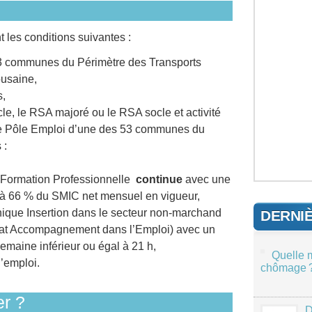
les conditions suivantes :
53 communes du Périmètre des Transports
ousaine,
s,
le, le RSA majoré ou le RSA socle et activité
nce Pôle Emploi d’une des 53 communes du
 :
e Formation Professionnelle
continue
avec une
 à 66 % du SMIC net mensuel en vigueur,
nique Insertion dans le secteur non-marchand
DERNI
trat Accompagnement dans l’Emploi) avec un
emaine inférieur ou égal à 21 h,
Quelle 
’emploi.
chômage 
r ?
D