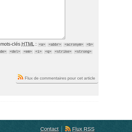
s mots-clés
HTML
:
<a>
<abbr>
<acronym>
<b>
de>
<del>
<em>
<i>
<q>
<strike>
<strong>
Flux de commentaires pour cet article
Contact
Flux RSS