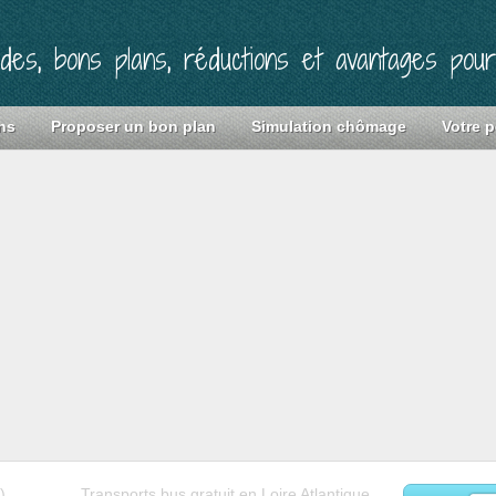
ides, bons plans, réductions et avantages pou
ns
Proposer un bon plan
Simulation chômage
Votre p
)
Transports bus gratuit en Loire Atlantique