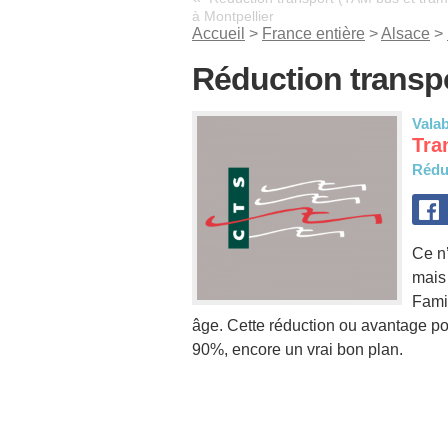
à Montpellier
Accueil
>
France entière
>
Alsace
>
Réduction transp
Valab
Tra
Rédu
Ce n’
mais
Famil
âge. Cette réduction ou avantage po
90%, encore un vrai bon plan.