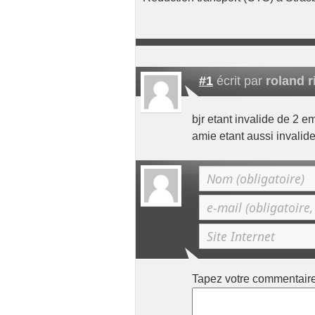
#1
écrit par
roland r
bjr etant invalide de 2 
amie etant aussi invalid
Tapez votre commentair