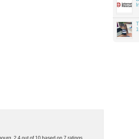
I
T
1
bourg
,
2.4
out of
10
based on
7
ratings