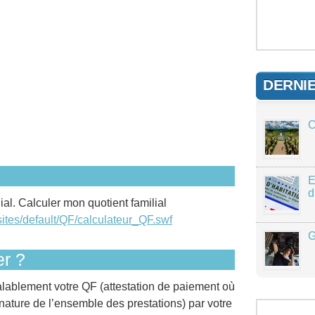
DERNI
C
E
d
lial. Calculer mon quotient familial
sites/default/QF/calculateur_QF.swf
G
r ?
réalablement votre QF (attestation de paiement où
a nature de l’ensemble des prestations) par votre