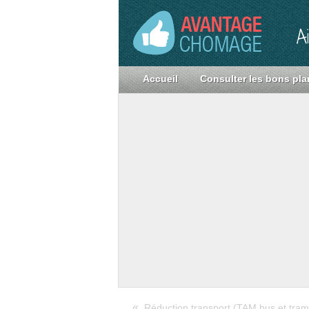
A
Accueil
Consulter les bons pla
«
Réduction transport (TAM bus et tram