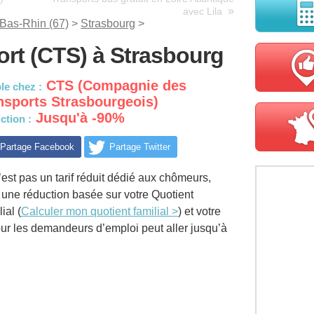
»
avec Lila
Bas-Rhin (67)
>
Strasbourg
>
ort (CTS) à Strasbourg
CTS (Compagnie des
le chez :
nsports Strasbourgeois)
Jusqu'à -90%
ction :
Partage Facebook
Partage Twitter
est pas un tarif réduit dédié aux chômeurs,
 une réduction basée sur votre Quotient
ial (
Calculer mon quotient familial >
) et votre
ur les demandeurs d’emploi peut aller jusqu’à