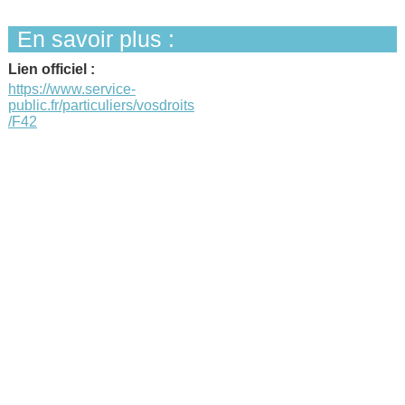
En savoir plus :
Lien officiel :
https://www.service-
public.fr/particuliers/vosdroits
/F42