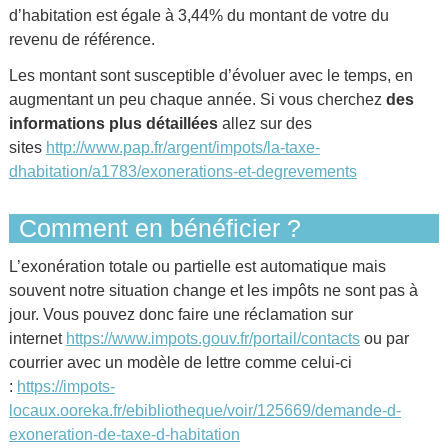
d’habitation est égale à 3,44% du montant de votre du
revenu de référence.
Les montant sont susceptible d’évoluer avec le temps, en
augmentant un peu chaque année. Si vous cherchez
des
informations plus détaillées
allez sur des
sites
http://www.pap.fr/argent/impots/la-taxe-
dhabitation/a1783/exonerations-et-degrevements
Comment en bénéficier ?
L’exonération totale ou partielle est automatique mais
souvent notre situation change et les impôts ne sont pas à
jour. Vous pouvez donc faire une réclamation sur
internet
https://www.impots.gouv.fr/portail/contacts
ou par
courrier avec un modèle de lettre comme celui-ci
:
https://impots-
locaux.ooreka.fr/ebibliotheque/voir/125669/demande-d-
exoneration-de-taxe-d-habitation