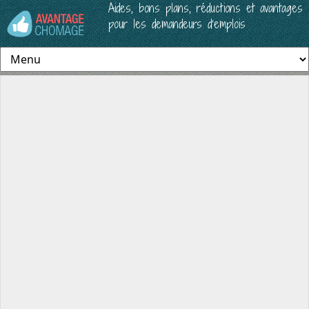
Aides, bons plans, réductions et avantages
pour les demandeurs d’emplois