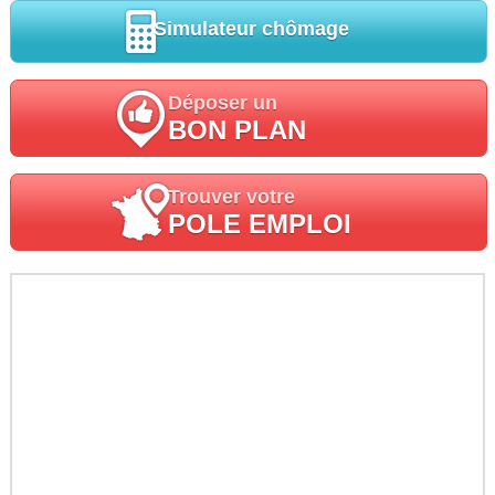
Simulateur chômage
Déposer un
BON PLAN
Trouver votre
POLE EMPLOI