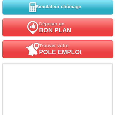
Simulateur chômage
Déposer un
BON PLAN
Trouver votre
POLE EMPLOI