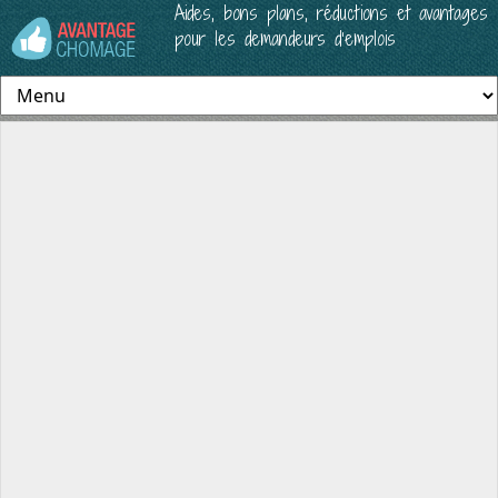
Aides, bons plans, réductions et avantages
pour les demandeurs d’emplois