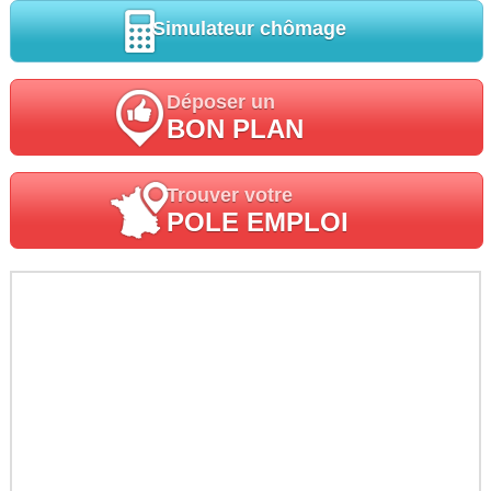
Simulateur chômage
Déposer un
BON PLAN
Trouver votre
POLE EMPLOI