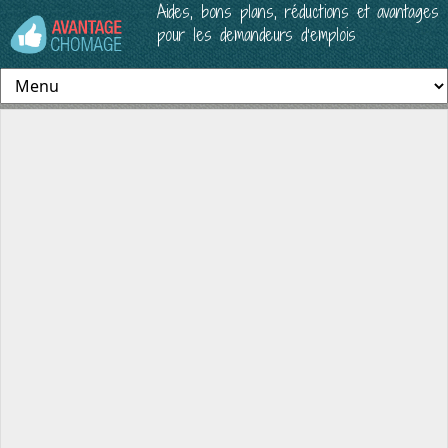
Aides, bons plans, réductions et avantages
pour les demandeurs d’emplois