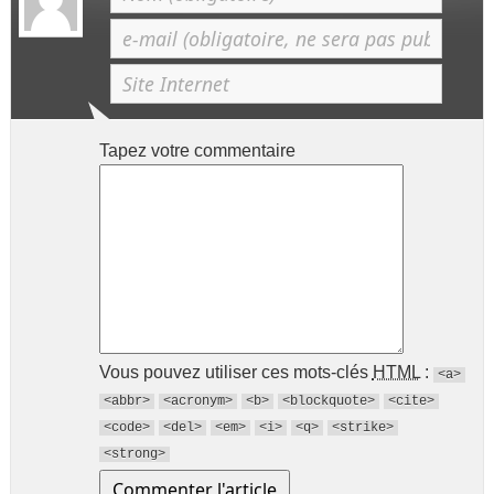
Tapez votre commentaire
Vous pouvez utiliser ces mots-clés
HTML
:
<a>
<abbr>
<acronym>
<b>
<blockquote>
<cite>
<code>
<del>
<em>
<i>
<q>
<strike>
<strong>