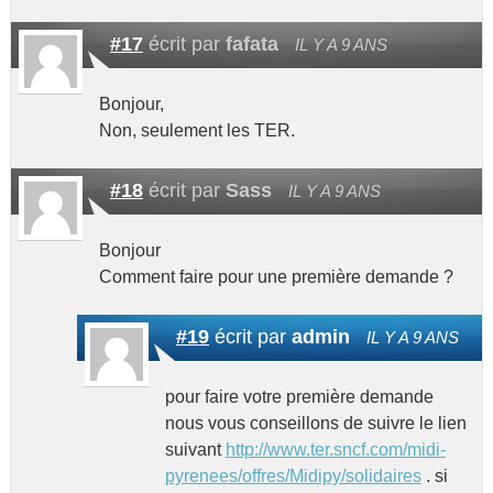
#17
écrit par
fafata
IL Y A 9 ANS
Bonjour,
Non, seulement les TER.
#18
écrit par
Sass
IL Y A 9 ANS
Bonjour
Comment faire pour une première demande ?
#19
écrit par
admin
IL Y A 9 ANS
pour faire votre première demande
nous vous conseillons de suivre le lien
suivant
http://www.ter.sncf.com/midi-
pyrenees/offres/Midipy/solidaires
. si