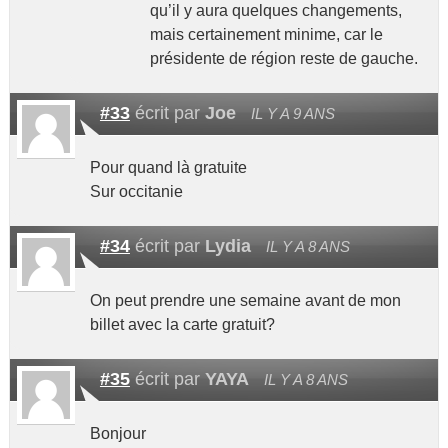
qu’il y aura quelques changements,
mais certainement minime, car le
présidente de région reste de gauche.
#33
écrit par
Joe
IL Y A 9 ANS
Pour quand là gratuite
Sur occitanie
#34
écrit par
Lydia
IL Y A 8 ANS
On peut prendre une semaine avant de mon
billet avec la carte gratuit?
#35
écrit par
YAYA
IL Y A 8 ANS
Bonjour