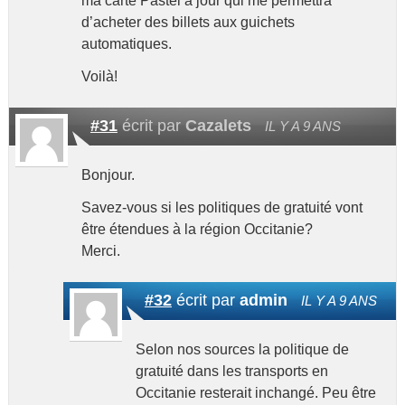
ma carte Pastel à jour qui me permettra
d’acheter des billets aux guichets
automatiques.
Voilà!
#31
écrit par
Cazalets
IL Y A 9 ANS
Bonjour.
Savez-vous si les politiques de gratuité vont
être étendues à la région Occitanie?
Merci.
#32
écrit par
admin
IL Y A 9 ANS
Selon nos sources la politique de
gratuité dans les transports en
Occitanie resterait inchangé. Peu être