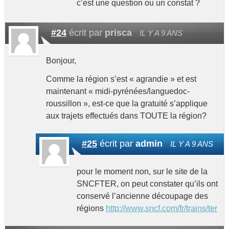
c’est une question ou un constat ?
#24
écrit par
prisca
IL Y A 9 ANS
Bonjour,
Comme la région s’est « agrandie » et est
maintenant « midi-pyrénées/languedoc-
roussillon », est-ce que la gratuité s’applique
aux trajets effectués dans TOUTE la région?
#25
écrit par
admin
IL Y A 9 ANS
pour le moment non, sur le site de la
SNCFTER, on peut constater qu’ils ont
conservé l’ancienne découpage des
régions
http://www.sncf.com/fr/trains/ter