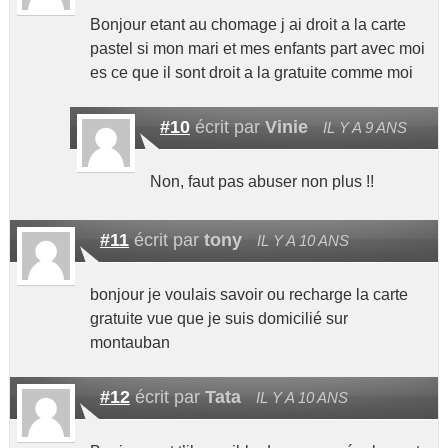
Bonjour etant au chomage j ai droit a la carte
pastel si mon mari et mes enfants part avec moi
es ce que il sont droit a la gratuite comme moi
#10
écrit par
Vinie
IL Y A 9 ANS
Non, faut pas abuser non plus !!
#11
écrit par
tony
IL Y A 10 ANS
bonjour je voulais savoir ou recharge la carte
gratuite vue que je suis domicilié sur
montauban
#12
écrit par
Tata
IL Y A 10 ANS