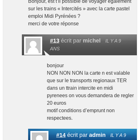
Bonjour, est t’il possible de voyager également
sur les trains « Intercités » avec la carte pastel
emploi Midi Pyrénées ?
merci de votre réponse
#13
écrit par
michel
IL Y A 9
ANS
bonjour
NON NON NON la carte n est valable
que sur le transports regionaux TER
dans un ttrain intercite en midi
pyrenees on vous demandera de regler
20 euros
motif conditions d’emprunt non
respectees.
#14
écrit par
admin
IL Y A 9