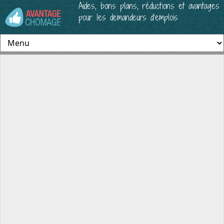
Aides, bons plans, réductions et avantages
pour les demandeurs d’emplois