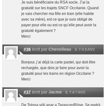
Je suis bénéficiaire du RSA socle. J’ai la
gratuité sur les trajets SNCF Occitanie. Quand
je vais chercher ma fille en train (elle habite
avec sa mère), est ce que je suis obligé de
payer pour elle ou est ce qu’elle peut avoir la
gratuité également ?
Merci
#36
écrit par
Chevolleau
IL Y A 8 ANS
Bonjour, j’ai déjà la carte pastel, qui doit être
rechargée, que dois je faire pour avoir la
gratuité pour les trains en région Occitane ?
Merci
#37
écrit par
Jacme
IL Y A 7 ANS
De Tolosa vòli anar a Tarascon/Ròse. Se podrà