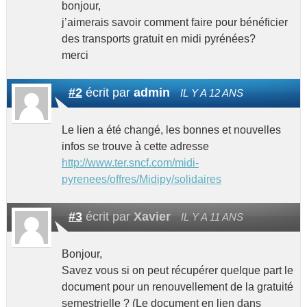
bonjour,
j’aimerais savoir comment faire pour bénéficier
des transports gratuit en midi pyrénées?
merci
#2
écrit par
admin
IL Y A 12 ANS
Le lien a été changé, les bonnes et nouvelles
infos se trouve à cette adresse
http://www.ter.sncf.com/midi-
pyrenees/offres/Midipy/solidaires
#3
écrit par
Xavier
IL Y A 11 ANS
Bonjour,
Savez vous si on peut récupérer quelque part le
document pour un renouvellement de la gratuité
semestrielle ? (Le document en lien dans