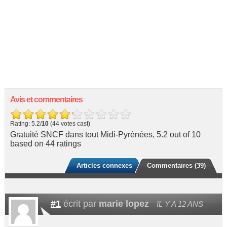
Avis et commentaires
Rating: 5.2/
10
(44 votes cast)
Gratuité SNCF dans tout Midi-Pyrénées
,
5.2
out of
10
based on
44
ratings
Articles connexes
Commentaires (39)
#1
écrit par
marie lopez
IL Y A 12 ANS