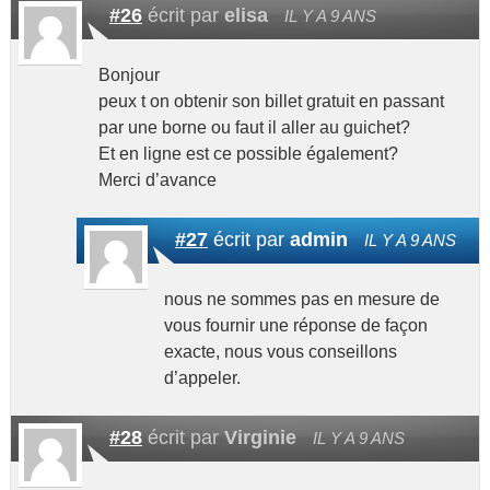
#26
écrit par
elisa
IL Y A 9 ANS
Bonjour
peux t on obtenir son billet gratuit en passant
par une borne ou faut il aller au guichet?
Et en ligne est ce possible également?
Merci d’avance
#27
écrit par
admin
IL Y A 9 ANS
nous ne sommes pas en mesure de
vous fournir une réponse de façon
exacte, nous vous conseillons
d’appeler.
#28
écrit par
Virginie
IL Y A 9 ANS