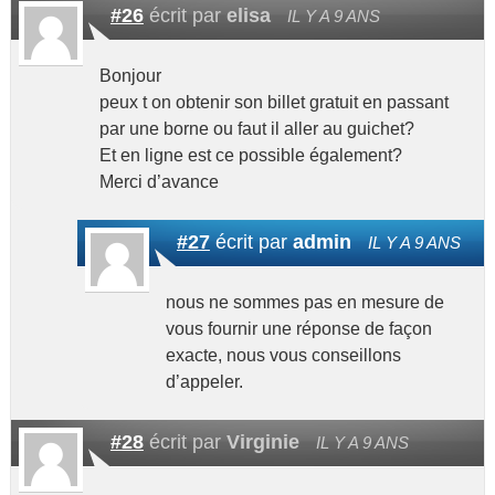
#26
écrit par
elisa
IL Y A 9 ANS
Bonjour
peux t on obtenir son billet gratuit en passant
par une borne ou faut il aller au guichet?
Et en ligne est ce possible également?
Merci d’avance
#27
écrit par
admin
IL Y A 9 ANS
nous ne sommes pas en mesure de
vous fournir une réponse de façon
exacte, nous vous conseillons
d’appeler.
#28
écrit par
Virginie
IL Y A 9 ANS