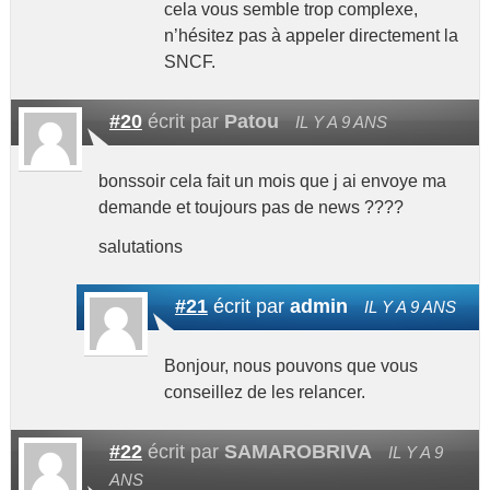
cela vous semble trop complexe,
n’hésitez pas à appeler directement la
SNCF.
#20
écrit par
Patou
IL Y A 9 ANS
bonssoir cela fait un mois que j ai envoye ma
demande et toujours pas de news ????
salutations
#21
écrit par
admin
IL Y A 9 ANS
Bonjour, nous pouvons que vous
conseillez de les relancer.
#22
écrit par
SAMAROBRIVA
IL Y A 9
ANS