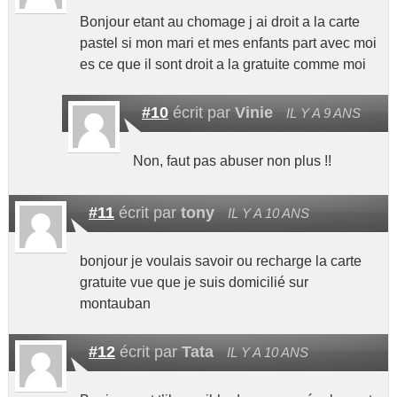
Bonjour etant au chomage j ai droit a la carte
pastel si mon mari et mes enfants part avec moi
es ce que il sont droit a la gratuite comme moi
#10
écrit par
Vinie
IL Y A 9 ANS
Non, faut pas abuser non plus !!
#11
écrit par
tony
IL Y A 10 ANS
bonjour je voulais savoir ou recharge la carte
gratuite vue que je suis domicilié sur
montauban
#12
écrit par
Tata
IL Y A 10 ANS