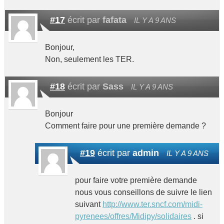
#17
écrit par
fafata
IL Y A 9 ANS
Bonjour,
Non, seulement les TER.
#18
écrit par
Sass
IL Y A 9 ANS
Bonjour
Comment faire pour une première demande ?
#19
écrit par
admin
IL Y A 9 ANS
pour faire votre première demande
nous vous conseillons de suivre le lien
suivant
http://www.ter.sncf.com/midi-
pyrenees/offres/Midipy/solidaires
. si