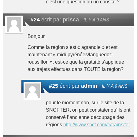
c’est une question ou un constat ?
#24
écrit par
prisca
IL Y A 9 ANS
Bonjour,
Comme la région s’est « agrandie » et est
maintenant « midi-pyrénées/languedoc-
roussillon », est-ce que la gratuité s’applique
aux trajets effectués dans TOUTE la région?
#25
écrit par
admin
IL Y A 9 ANS
pour le moment non, sur le site de la
SNCFTER, on peut constater qu’ils ont
conservé l’ancienne découpage des
régions
http://www.sncf.com/fr/trains/ter