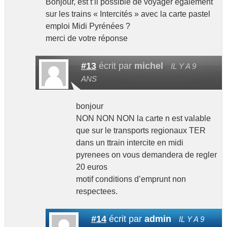
Bonjour, est t’il possible de voyager également
sur les trains « Intercités » avec la carte pastel
emploi Midi Pyrénées ?
merci de votre réponse
#13
écrit par
michel
IL Y A 9
ANS
bonjour
NON NON NON la carte n est valable
que sur le transports regionaux TER
dans un ttrain intercite en midi
pyrenees on vous demandera de regler
20 euros
motif conditions d’emprunt non
respectees.
#14
écrit par
admin
IL Y A 9