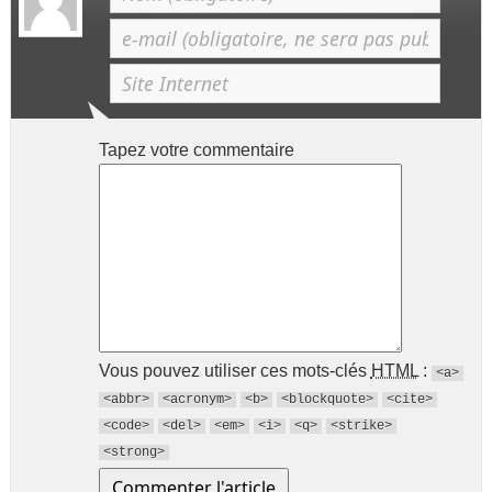
Tapez votre commentaire
Vous pouvez utiliser ces mots-clés
HTML
:
<a>
<abbr>
<acronym>
<b>
<blockquote>
<cite>
<code>
<del>
<em>
<i>
<q>
<strike>
<strong>