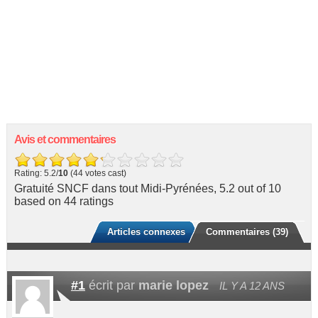
Avis et commentaires
Rating: 5.2/
10
(44 votes cast)
Gratuité SNCF dans tout Midi-Pyrénées
,
5.2
out of
10
based on
44
ratings
Articles connexes
Commentaires (39)
#1
écrit par
marie lopez
IL Y A 12 ANS