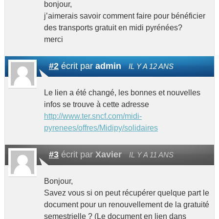
bonjour,
j’aimerais savoir comment faire pour bénéficier
des transports gratuit en midi pyrénées?
merci
#2
écrit par
admin
IL Y A 12 ANS
Le lien a été changé, les bonnes et nouvelles
infos se trouve à cette adresse
http://www.ter.sncf.com/midi-
pyrenees/offres/Midipy/solidaires
#3
écrit par
Xavier
IL Y A 11 ANS
Bonjour,
Savez vous si on peut récupérer quelque part le
document pour un renouvellement de la gratuité
semestrielle ? (Le document en lien dans