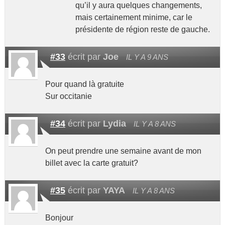
qu’il y aura quelques changements,
mais certainement minime, car le
présidente de région reste de gauche.
#33
écrit par
Joe
IL Y A 9 ANS
Pour quand là gratuite
Sur occitanie
#34
écrit par
Lydia
IL Y A 8 ANS
On peut prendre une semaine avant de mon
billet avec la carte gratuit?
#35
écrit par
YAYA
IL Y A 8 ANS
Bonjour