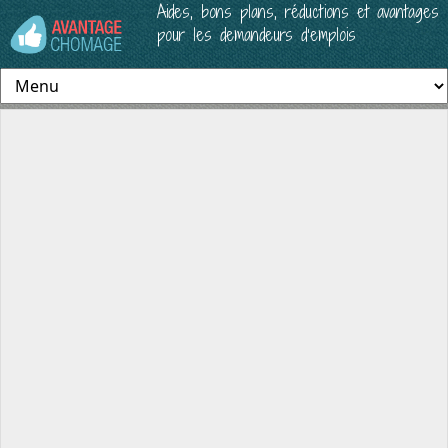
Aides, bons plans, réductions et avantages
pour les demandeurs d’emplois