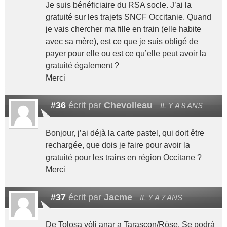
Je suis bénéficiaire du RSA socle. J’ai la
gratuité sur les trajets SNCF Occitanie. Quand
je vais chercher ma fille en train (elle habite
avec sa mère), est ce que je suis obligé de
payer pour elle ou est ce qu’elle peut avoir la
gratuité également ?
Merci
#36
écrit par
Chevolleau
IL Y A 8 ANS
Bonjour, j’ai déjà la carte pastel, qui doit être
rechargée, que dois je faire pour avoir la
gratuité pour les trains en région Occitane ?
Merci
#37
écrit par
Jacme
IL Y A 7 ANS
De Tolosa vòli anar a Tarascon/Ròse. Se podrà