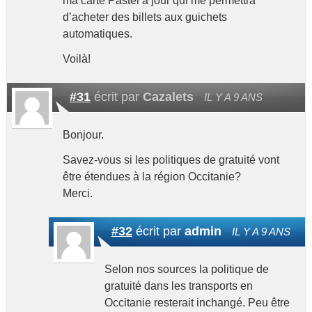
ma carte Pastel à jour qui me permettra
d’acheter des billets aux guichets
automatiques.
Voilà!
#31
écrit par
Cazalets
IL Y A 9 ANS
Bonjour.
Savez-vous si les politiques de gratuité vont
être étendues à la région Occitanie?
Merci.
#32
écrit par
admin
IL Y A 9 ANS
Selon nos sources la politique de
gratuité dans les transports en
Occitanie resterait inchangé. Peu être