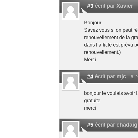
#3
écrit par
Xavier
Bonjour,
Savez vous si on peut r
renouvellement de la gra
dans l’article est prévu 
renouvellement.)
Merci
#4
écrit par
mjc
IL 
bonjour le voulais avoir l
gratuite
merci
#5
écrit par
chadaig