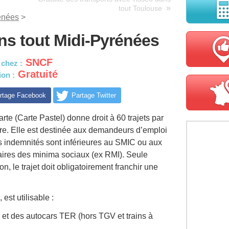
»
tout Toulouse
énées
>
ns tout Midi-Pyrénées
SNCF
 chez :
Gratuité
on :
rtage Facebook
Partage Twitter
arte (Carte Pastel) donne droit à 60 trajets par
re. Elle est destinée aux demandeurs d’emploi
s indemnités sont inférieures au SMIC ou aux
aires des minima sociaux (ex RMI). Seule
ion, le trajet doit obligatoirement franchir une
est utilisable :
 et des autocars TER (hors TGV et trains à