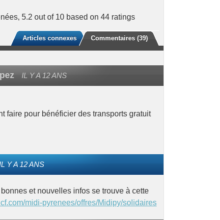
énées
,
5.2
out of
10
based on
44
ratings
Articles connexes
Commentaires (39)
opez
IL Y A 12 ANS
 faire pour bénéficier des transports gratuit
IL Y A 12 ANS
 bonnes et nouvelles infos se trouve à cette
ncf.com/midi-pyrenees/offres/Midipy/solidaires