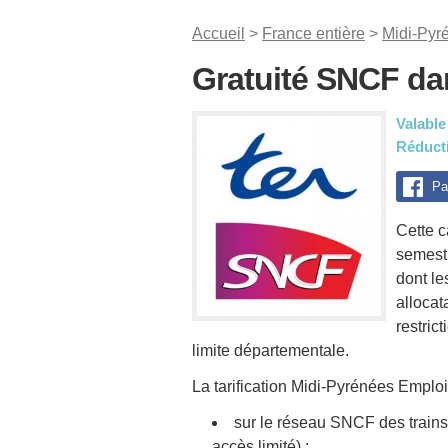
Accueil
>
France entière
>
Midi-Pyr
Gratuité SNCF da
Valable
Réducti
Pa
Cette c
semest
dont le
allocat
restrict
limite départementale.
La tarification Midi-Pyrénées Emploi, 
sur le réseau SNCF des trains
accès limité) ;