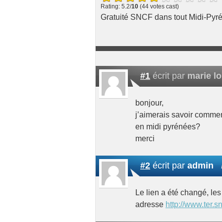
Rating: 5.2/
10
(44 votes cast)
Gratuité SNCF dans tout Midi-Pyr
#1
écrit par
marie l
bonjour,
j’aimerais savoir comment
en midi pyrénées?
merci
#2
écrit par
admin
Le lien a été changé, les
adresse
http://www.ter.s