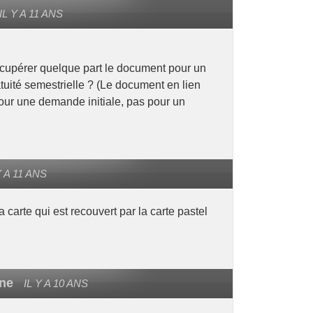
IL Y A 11 ANS
écupérer quelque part le document pour un
tuité semestrielle ? (Le document en lien
pour une demande initiale, pas pour un
Y A 11 ANS
a carte qui est recouvert par la carte pastel
ne
IL Y A 10 ANS