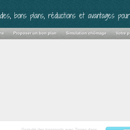
ides, bons plans, réductions et avantages pou
ns
Proposer un bon plan
Simulation chômage
Votre p
Gratuité des transports avec Tisseo dans