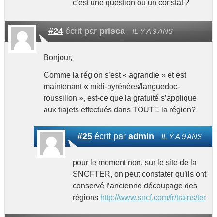
c’est une question ou un constat ?
#24
écrit par
prisca
IL Y A 9 ANS
Bonjour,
Comme la région s’est « agrandie » et est
maintenant « midi-pyrénées/languedoc-
roussillon », est-ce que la gratuité s’applique
aux trajets effectués dans TOUTE la région?
#25
écrit par
admin
IL Y A 9 ANS
pour le moment non, sur le site de la
SNCFTER, on peut constater qu’ils ont
conservé l’ancienne découpage des
régions
http://www.sncf.com/fr/trains/ter