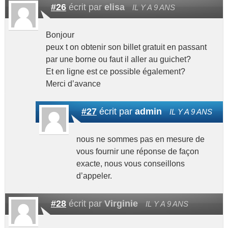
#26
écrit par
elisa
IL Y A 9 ANS
Bonjour
peux t on obtenir son billet gratuit en passant
par une borne ou faut il aller au guichet?
Et en ligne est ce possible également?
Merci d’avance
#27
écrit par
admin
IL Y A 9 ANS
nous ne sommes pas en mesure de
vous fournir une réponse de façon
exacte, nous vous conseillons
d’appeler.
#28
écrit par
Virginie
IL Y A 9 ANS