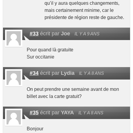
qu’il y aura quelques changements,
mais certainement minime, car le
présidente de région reste de gauche.
#33
écrit par
Joe
IL Y A 9 ANS
Pour quand là gratuite
Sur occitanie
#34
écrit par
Lydia
IL Y A 8 ANS
On peut prendre une semaine avant de mon
billet avec la carte gratuit?
#35
écrit par
YAYA
IL Y A 8 ANS
Bonjour