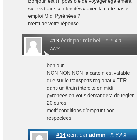
Bonjour, est t’il possible de voyager également
sur les trains « Intercités » avec la carte pastel
emploi Midi Pyrénées ?
merci de votre réponse
#13
écrit par
michel
IL Y A 9
ANS
bonjour
NON NON NON la carte n est valable
que sur le transports regionaux TER
dans un ttrain intercite en midi
pyrenees on vous demandera de regler
20 euros
motif conditions d’emprunt non
respectees.
#14
écrit par
admin
IL Y A 9