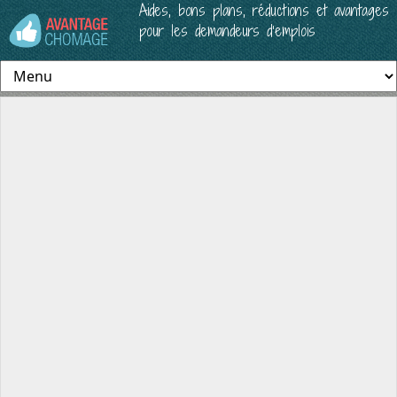
Aides, bons plans, réductions et avantages
pour les demandeurs d’emplois