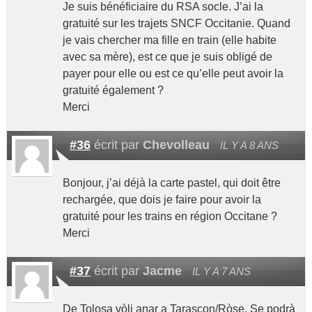
Je suis bénéficiaire du RSA socle. J’ai la
gratuité sur les trajets SNCF Occitanie. Quand
je vais chercher ma fille en train (elle habite
avec sa mère), est ce que je suis obligé de
payer pour elle ou est ce qu’elle peut avoir la
gratuité également ?
Merci
#36
écrit par
Chevolleau
IL Y A 8 ANS
Bonjour, j’ai déjà la carte pastel, qui doit être
rechargée, que dois je faire pour avoir la
gratuité pour les trains en région Occitane ?
Merci
#37
écrit par
Jacme
IL Y A 7 ANS
De Tolosa vòli anar a Tarascon/Ròse. Se podrà