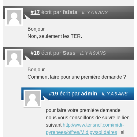
#17
écrit par
fafata
IL Y A 9 ANS
Bonjour,
Non, seulement les TER.
#18
écrit par
Sass
IL Y A 9 ANS
Bonjour
Comment faire pour une première demande ?
#19
écrit par
admin
IL Y A 9 ANS
pour faire votre première demande
nous vous conseillons de suivre le lien
suivant
http://www.ter.sncf.com/midi-
pyrenees/offres/Midipy/solidaires
. si