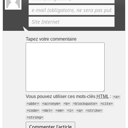
Tapez votre commentaire
Vous pouvez utiliser ces mots-clés
HTML
:
<a>
<abbr>
<acronym>
<b>
<blockquote>
<cite>
<code>
<del>
<em>
<i>
<q>
<strike>
<strong>