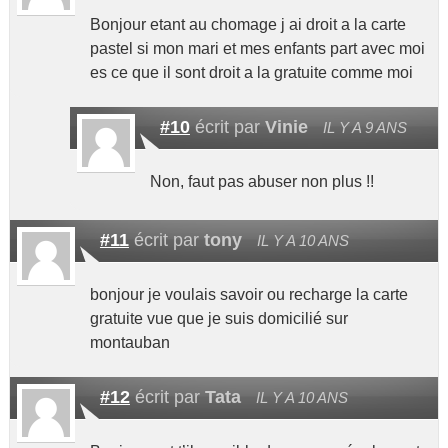
Bonjour etant au chomage j ai droit a la carte
pastel si mon mari et mes enfants part avec moi
es ce que il sont droit a la gratuite comme moi
#10
écrit par
Vinie
IL Y A 9 ANS
Non, faut pas abuser non plus !!
#11
écrit par
tony
IL Y A 10 ANS
bonjour je voulais savoir ou recharge la carte
gratuite vue que je suis domicilié sur
montauban
#12
écrit par
Tata
IL Y A 10 ANS