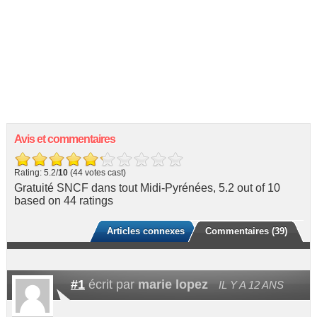
Avis et commentaires
Rating: 5.2/
10
(44 votes cast)
Gratuité SNCF dans tout Midi-Pyrénées
,
5.2
out of
10
based on
44
ratings
Articles connexes
Commentaires (39)
#1
écrit par
marie lopez
IL Y A 12 ANS