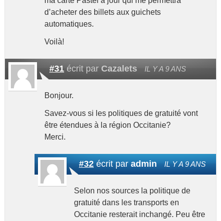
ma carte Pastel à jour qui me permettra
d’acheter des billets aux guichets
automatiques.
Voilà!
#31
écrit par
Cazalets
IL Y A 9 ANS
Bonjour.
Savez-vous si les politiques de gratuité vont
être étendues à la région Occitanie?
Merci.
#32
écrit par
admin
IL Y A 9 ANS
Selon nos sources la politique de
gratuité dans les transports en
Occitanie resterait inchangé. Peu être