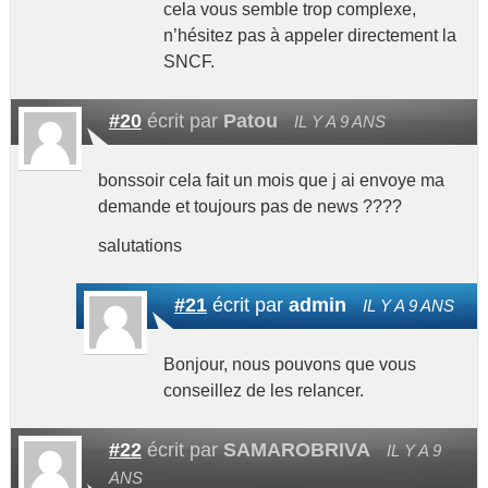
cela vous semble trop complexe,
n’hésitez pas à appeler directement la
SNCF.
#20
écrit par
Patou
IL Y A 9 ANS
bonssoir cela fait un mois que j ai envoye ma
demande et toujours pas de news ????
salutations
#21
écrit par
admin
IL Y A 9 ANS
Bonjour, nous pouvons que vous
conseillez de les relancer.
#22
écrit par
SAMAROBRIVA
IL Y A 9
ANS