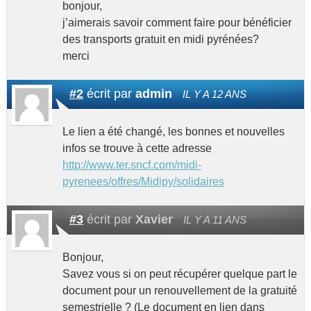
bonjour,
j’aimerais savoir comment faire pour bénéficier
des transports gratuit en midi pyrénées?
merci
#2
écrit par
admin
IL Y A 12 ANS
Le lien a été changé, les bonnes et nouvelles
infos se trouve à cette adresse
http://www.ter.sncf.com/midi-
pyrenees/offres/Midipy/solidaires
#3
écrit par
Xavier
IL Y A 11 ANS
Bonjour,
Savez vous si on peut récupérer quelque part le
document pour un renouvellement de la gratuité
semestrielle ? (Le document en lien dans